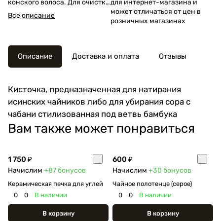
конского волоса. Для очистки
для интернет-магазина и
чабани и равномерного
может отличаться от цен в
Все описание
распределения воды.
розничных магазинах
Описание
Доставка и оплата
Отзывы
Кисточка, предназначенная для натирания
исинских чайников либо для убирания сора с
чабани стилизованная под ветвь бамбука
Вам также может понравиться
1 750 ₽
600 ₽
Начислим
+87
бонусов
Начислим
+30
бонусов
Керамическая печка для углей
Чайное полотенце (серое)
0
0
В наличии
0
0
В наличии
В корзину
В корзину