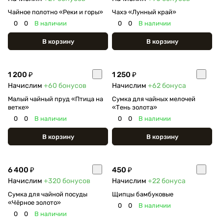
Чайное полотно «Реки и горы»
Чахэ «Лунный край»
0
0
В наличии
0
0
В наличии
В корзину
В корзину
1 200 ₽
1 250 ₽
Начислим
+60
бонусов
Начислим
+62
бонуса
Малый чайный пруд «Птица на
Сумка для чайных мелочей
ветке»
«Тень золота»
0
0
В наличии
0
0
В наличии
В корзину
В корзину
6 400 ₽
450 ₽
Начислим
+320
бонусов
Начислим
+22
бонуса
Сумка для чайной посуды
Щипцы бамбуковые
«Чёрное золото»
0
0
В наличии
0
0
В наличии