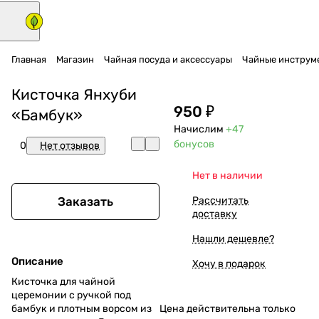
Главная
Магазин
Чайная посуда и аксессуары
Чайные инструм
Кисточка Янхуби
950 ₽
«Бамбук»
Начислим
+47
бонусов
0
Нет отзывов
Нет в наличии
Заказать
Рассчитать
доставку
Нашли дешевле?
Описание
Хочу в подарок
Кисточка для чайной
церемонии с ручкой под
бамбук и плотным ворсом из
Цена действительна только