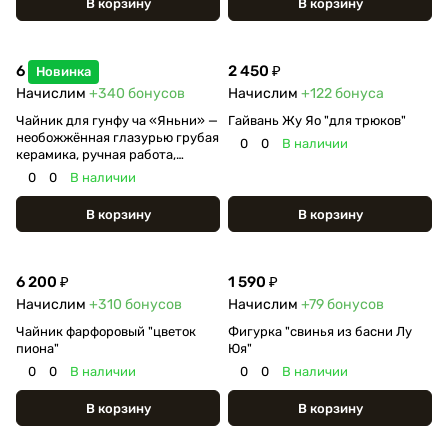
В корзину
В корзину
6 800 ₽
2 450 ₽
Новинка
Начислим
+340
бонусов
Начислим
+122
бонуса
Чайник для гунфу ча «Яньни» —
Гайвань Жу Яо "для трюков"
необожжённая глазурью грубая
0
0
В наличии
керамика, ручная работа,
дровяной обжиг, 90 мл
0
0
В наличии
В корзину
В корзину
6 200 ₽
1 590 ₽
Начислим
+310
бонусов
Начислим
+79
бонусов
Чайник фарфоровый "цветок
Фигурка "свинья из басни Лу
пиона"
Юя"
0
0
В наличии
0
0
В наличии
В корзину
В корзину