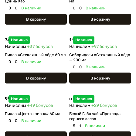
Цзинь Хао
мл
0
0
В наличии
0
0
В наличии
В корзину
В корзину
740 ₽
1 950 ₽
Новинка
Новинка
Начислим
+37
бонусов
Начислим
+97
бонусов
Пиала «Стеклянный лёд» 60 мл
Сиборидаси «Стеклянный лёд»
— 200 мл
0
0
В наличии
0
0
В наличии
В корзину
В корзину
990 ₽
от 580 ₽
Новинка
Новинка
Начислим
+49
бонусов
Начислим
+29
бонусов
Пиала «Цветок пиона» 60 мл
Белый Габа чай «Прохлада
горного леса»
0
0
В наличии
5
1
В наличии