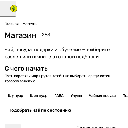
Главная
Магазин
Магазин
253
Чай, посуда, подарки и обучение — выберите
раздел или начните с готовой подборки.
С чего начать
Попробовать ГАБА
Первый шу 
Пять коротких маршрутов, чтобы не выбирать среди сотен
→
товаров вслепую
Сравнить разные стили
Понятный старт 
Шу пуэр
Шэн пуэр
ГАБА
Улуны
Чайная посуда
По
Подобрать чай по состоянию
Сначала в наличии