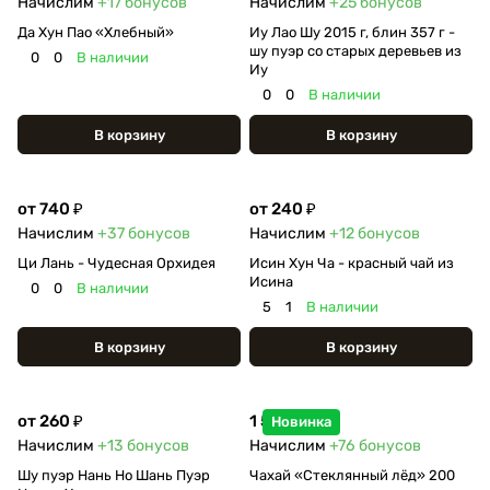
Начислим
+17
бонусов
Начислим
+25
бонусов
Да Хун Пао «Хлебный»
Иу Лао Шу 2015 г, блин 357 г -
шу пуэр со старых деревьев из
0
0
В наличии
Иу
0
0
В наличии
В корзину
В корзину
от 740 ₽
от 240 ₽
Начислим
+37
бонусов
Начислим
+12
бонусов
Ци Лань - Чудесная Орхидея
Исин Хун Ча - красный чай из
Исина
0
0
В наличии
5
1
В наличии
В корзину
В корзину
от 260 ₽
1 520 ₽
Новинка
Начислим
+13
бонусов
Начислим
+76
бонусов
Шу пуэр Нань Но Шань Пуэр
Чахай «Стеклянный лёд» 200