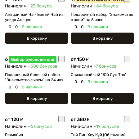
Начислим
+23
бонуса
Начислим
+64
бонуса
Аньцзи Бай Ча - Белый Чай из
Подарочный набор "Знакомство
уезда Аньцзи
с чаем" на 6 чаев
0
0
В наличии
0
0
В наличии
В корзину
В корзину
6 000 ₽
от 150 ₽
Выбор руководителя
Начислим
+300
бонусов
Начислим
+7
бонусов
Подарочный большой набор
Связанный чай "Юй Лун Тао"
"Знакомство с чаем" на 24 чая
0
0
В наличии
0
0
В наличии
В корзину
В корзину
от 120 ₽
от 380 ₽
Начислим
+6
бонусов
Начислим
+19
бонусов
Генмайча
Тай Пин Хоу Куй (Обезьяний