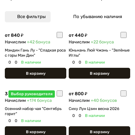
Все фильтры
По убыванию наличия
от 840 ₽
от 440 ₽
Начислим
+42
бонуса
Начислим
+22
бонуса
Мэндин Гань Лу - "Сладкая роса
Юньнань Люй Чжэнь - "Зелёные
с горы Мэн Дин"
Иглы"
0
0
В наличии
0
0
В наличии
В корзину
В корзину
3 490 ₽
от 800 ₽
Выбор руководителя
Начислим
+174
бонуса
Начислим
+40
бонусов
Осенний набор чая "Сентябрь
Сиху Лун Цзин весна 2026
горит"
0
0
В наличии
0
0
В наличии
В корзину
В корзину