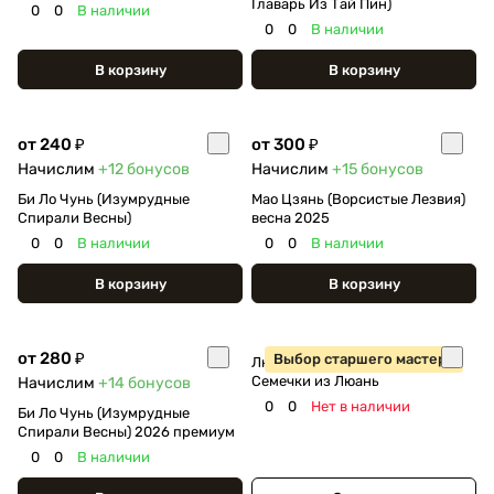
Главарь Из Тай Пин)
0
0
В наличии
0
0
В наличии
В корзину
В корзину
от 240 ₽
от 300 ₽
Начислим
+12
бонусов
Начислим
+15
бонусов
Би Ло Чунь (Изумрудные
Мао Цзянь (Ворсистые Лезвия)
Спирали Весны)
весна 2025
0
0
В наличии
0
0
В наличии
В корзину
В корзину
от 280 ₽
Выбор старшего мастера
Люань Гуапянь - Тыквенные
Семечки из Люань
Начислим
+14
бонусов
0
0
Нет в наличии
Би Ло Чунь (Изумрудные
Спирали Весны) 2026 премиум
0
0
В наличии