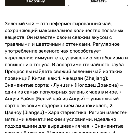
В корзину
Заказать
Зеленый чай — это неферментированный чай,
сохраняющий максимальное количество полезных
веществ. Он известен своим свежим вкусом с
травяными и цветочными оттенками. Регулярное
употребление зеленого чая способствует
укреплению иммунитета, улучшению метаболизма и
повышению тонуса. В ассортименте чайного клуба
Процесс вы найдете свежий зеленый чай из таких
провинций Китая, как: 1. Чжэцзян (Zhejiang):
Знаменитые сорта: • Лунцзин (Колодец Дракона) —
один из самых популярных зеленых чаев в мире. •
Анцзи Байча (Белый чай из Анцзи) — уникальный
сорт с высоким содержанием аминокислот., 2.
Цзянсу (Jiangsu) • Характеристика: Регион известен
мягкими климатическими условиями, идеально
подходящими для выращивания чая. • Знаменитые
сорта: • Билочунь (Изумрудные спирали весны) —