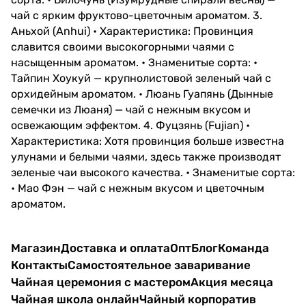
чай с ярким фруктово-цветочным ароматом. 3.
Аньхой (Anhui) • Характеристика: Провинция
славится своими высокогорными чаями с
насыщенным ароматом. • Знаменитые сорта: •
Тайпин Хоукуй — крупнолистовой зеленый чай с
орхидейным ароматом. • Люань Гуапянь (Дынные
семечки из Люаня) — чай с нежным вкусом и
освежающим эффектом. 4. Фуцзянь (Fujian) •
Характеристика: Хотя провинция больше известна
улунами и белыми чаями, здесь также производят
зеленые чаи высокого качества. • Знаменитые сорта:
• Мао Фэн — чай с нежным вкусом и цветочным
ароматом.
Магазин
Доставка и оплата
Опт
Блог
Команда
Контакты
Самостоятельное заваривание
Чайная церемония с мастером
Акция месяца
Чайная школа онлайн
Чайный корпоратив