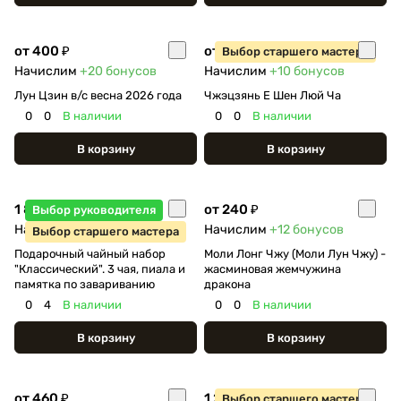
от 400 ₽
от 200 ₽
Выбор старшего мастера
Начислим
+20
бонусов
Начислим
+10
бонусов
Лун Цзин в/с весна 2026 года
Чжэцзянь Е Шен Люй Ча
0
0
В наличии
0
0
В наличии
В корзину
В корзину
1 800 ₽
от 240 ₽
Выбор руководителя
Начислим
+90
бонусов
Начислим
+12
бонусов
Выбор старшего мастера
Подарочный чайный набор
Моли Лонг Чжу (Моли Лун Чжу) -
"Классический". 3 чая, пиала и
жасминовая жемчужина
памятка по завариванию
дракона
0
4
В наличии
0
0
В наличии
В корзину
В корзину
от 460 ₽
1 290 ₽
Выбор старшего мастера