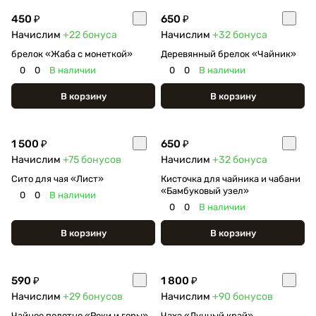
450 ₽
650 ₽
Начислим
+22
бонуса
Начислим
+32
бонуса
брелок «Жаба с монеткой»
Деревянный брелок «Чайник»
0
0
В наличии
0
0
В наличии
В корзину
В корзину
1 500 ₽
650 ₽
Начислим
+75
бонусов
Начислим
+32
бонуса
Сито для чая «Лист»
Кисточка для чайника и чабани
«Бамбуковый узел»
0
0
В наличии
0
0
В наличии
В корзину
В корзину
590 ₽
1 800 ₽
Начислим
+29
бонусов
Начислим
+90
бонусов
Чайное полотно «Реки и горы»
Чахэ «Лунный край»