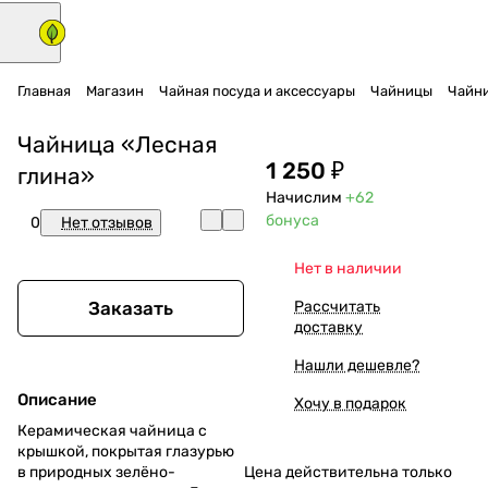
Главная
Магазин
Чайная посуда и аксессуары
Чайницы
Чайни
Чайница «Лесная
1 250 ₽
глина»
Начислим
+62
бонуса
0
Нет отзывов
Нет в наличии
Заказать
Рассчитать
доставку
Нашли дешевле?
Описание
Хочу в подарок
Керамическая чайница с
крышкой, покрытая глазурью
в природных зелёно-
Цена действительна только