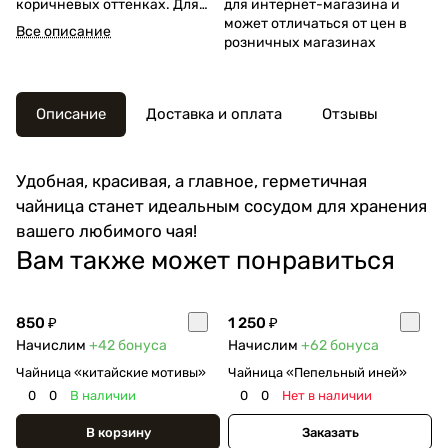
коричневых оттенках. Для
для интернет-магазина и
хранения листового чая.
может отличаться от цен в
Все описание
розничных магазинах
Описание
Доставка и оплата
Отзывы
Удобная, красивая, а главное, герметичная
чайница станет идеальным сосудом для хранения
вашего любимого чая!
Вам также может понравиться
850 ₽
1 250 ₽
Начислим
+42
бонуса
Начислим
+62
бонуса
Чайница «китайские мотивы»
Чайница «Пепельный иней»
0
0
В наличии
0
0
Нет в наличии
В корзину
Заказать