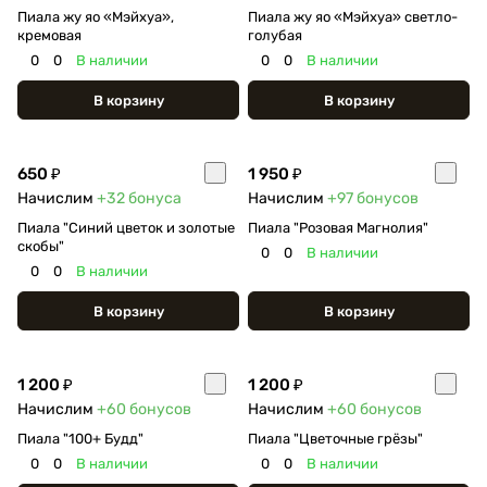
Пиала жу яо «Мэйхуа»,
Пиала жу яо «Мэйхуа» светло-
кремовая
голубая
0
0
В наличии
0
0
В наличии
В корзину
В корзину
650 ₽
1 950 ₽
Начислим
+32
бонуса
Начислим
+97
бонусов
Пиала "Синий цветок и золотые
Пиала "Розовая Магнолия"
скобы"
0
0
В наличии
0
0
В наличии
В корзину
В корзину
1 200 ₽
1 200 ₽
Начислим
+60
бонусов
Начислим
+60
бонусов
Пиала "100+ Будд"
Пиала "Цветочные грёзы"
0
0
В наличии
0
0
В наличии