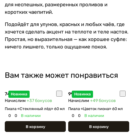
для неспешных, размеренных проливов и
коротких чаепитий.
Подойдёт для улунов, красных и любых чаёв, где
хочется сделать акцент на теплоте и теле настоя.
Простая, но выразительная — как хорошее суфле:
ничего лишнего, только ощущение покоя.
Вам также может понравиться
740 ₽
990 ₽
Новинка
Новинка
Начислим
+37
бонусов
Начислим
+49
бонусов
Пиала «Стеклянный лёд» 60 мл
Пиала «Цветок пиона» 60 мл
0
0
В наличии
0
0
В наличии
В корзину
В корзину