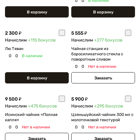
0
0
В наличии
В корзину
В корзину
2 300 ₽
5 555 ₽
Начислим
+115
бонусов
Начислим
+277
бонусов
Лю Тяван
Чайная станция из
боросиликатного стекла с
0
0
В наличии
поворотным сливом
0
0
Нет в наличии
В корзину
Заказать
9 500 ₽
5 900 ₽
Начислим
+475
бонусов
Начислим
+295
бонусов
Исинский чайник «Полная
Цзяньшуйский чайник 300 мл с
капля»
молоточковой текстурой
0
0
Нет в наличии
0
0
Нет в наличии
Заказать
Заказать