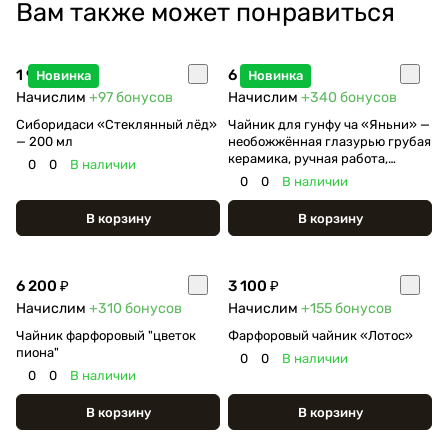
Вам также может понравиться
1 950 ₽
6 800 ₽
Новинка
Новинка
Начислим
+97
бонусов
Начислим
+340
бонусов
Сиборидаси «Стеклянный лёд»
Чайник для гунфу ча «Яньни» —
— 200 мл
необожжённая глазурью грубая
керамика, ручная работа,
0
0
В наличии
дровяной обжиг, 90 мл
0
0
В наличии
В корзину
В корзину
6 200 ₽
3 100 ₽
Начислим
+310
бонусов
Начислим
+155
бонусов
Чайник фарфоровый "цветок
Фарфоровый чайник «Лотос»
пиона"
0
0
В наличии
0
0
В наличии
В корзину
В корзину