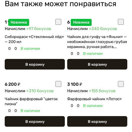
Вам также может понравиться
1 950 ₽
6 800 ₽
Новинка
Новинка
Начислим
+97
бонусов
Начислим
+340
бонусов
Сиборидаси «Стеклянный лёд»
Чайник для гунфу ча «Яньни» —
— 200 мл
необожжённая глазурью грубая
керамика, ручная работа,
0
0
В наличии
дровяной обжиг, 90 мл
0
0
В наличии
В корзину
В корзину
6 200 ₽
3 100 ₽
Начислим
+310
бонусов
Начислим
+155
бонусов
Чайник фарфоровый "цветок
Фарфоровый чайник «Лотос»
пиона"
0
0
В наличии
0
0
В наличии
В корзину
В корзину