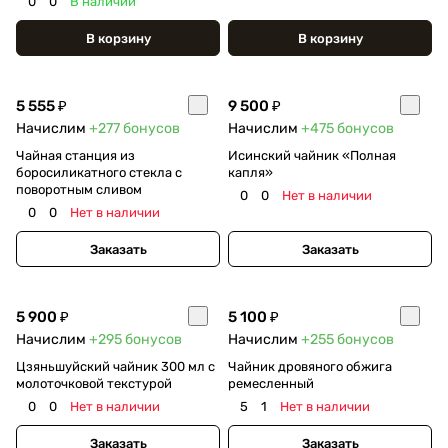
0
0
В наличии
В корзину
В корзину
5 555 ₽
9 500 ₽
Начислим
+277
бонусов
Начислим
+475
бонусов
Чайная станция из
Исинский чайник «Полная
боросиликатного стекла с
капля»
поворотным сливом
0
0
Нет в наличии
0
0
Нет в наличии
Заказать
Заказать
5 900 ₽
5 100 ₽
Начислим
+295
бонусов
Начислим
+255
бонусов
Цзяньшуйский чайник 300 мл с
Чайник дровяного обжига
молоточковой текстурой
ремесленный
0
0
Нет в наличии
5
1
Нет в наличии
Заказать
Заказать