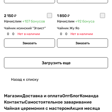
2 150 ₽
1 850 ₽
Начислим
+107
бонусов
Начислим
+92
бонуса
Чайник исинский "Эгоист"
Чайник Жу Яо
0
0
Нет в наличии
0
0
Нет в наличии
Заказать
Заказать
Загрузить еще
Назад к списку
Магазин
Доставка и оплата
Опт
Блог
Команда
Контакты
Самостоятельное заваривание
Чайная церемония с мастером
Акция месяца