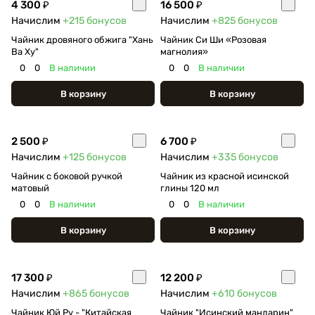
4 300 ₽
16 500 ₽
Начислим
+215
бонусов
Начислим
+825
бонусов
Чайник дровяного обжига "Хань
Чайник Си Ши «Розовая
Ва Ху"
магнолия»
0
0
В наличии
0
0
В наличии
В корзину
В корзину
2 500 ₽
6 700 ₽
Начислим
+125
бонусов
Начислим
+335
бонусов
Чайник с боковой ручкой
Чайник из красной исинской
матовый
глины 120 мл
0
0
В наличии
0
0
В наличии
В корзину
В корзину
17 300 ₽
12 200 ₽
Начислим
+865
бонусов
Начислим
+610
бонусов
Чайник Юй Ру - "Китайская
Чайник "Исинский мандарин"