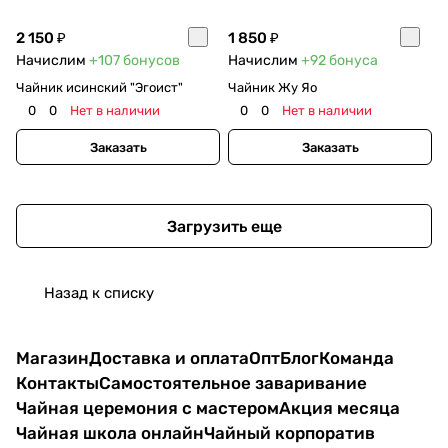
2 150 ₽
1 850 ₽
Начислим
+107
бонусов
Начислим
+92
бонуса
Чайник исинский "Эгоист"
Чайник Жу Яо
0
0
Нет в наличии
0
0
Нет в наличии
Заказать
Заказать
Загрузить еще
Назад к списку
Магазин
Доставка и оплата
Опт
Блог
Команда
Контакты
Самостоятельное заваривание
Чайная церемония с мастером
Акция месяца
Чайная школа онлайн
Чайный корпоратив