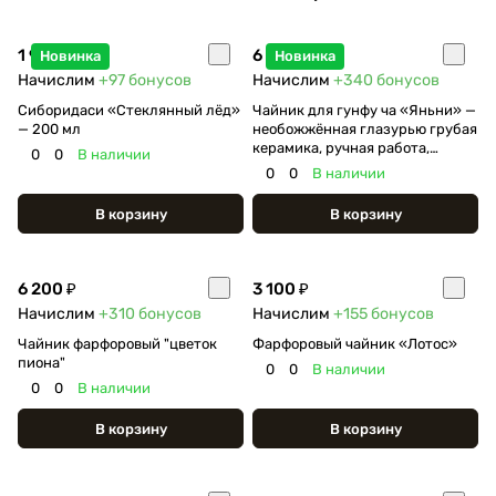
1 950 ₽
6 800 ₽
Новинка
Новинка
Начислим
+97
бонусов
Начислим
+340
бонусов
Сиборидаси «Стеклянный лёд»
Чайник для гунфу ча «Яньни» —
— 200 мл
необожжённая глазурью грубая
керамика, ручная работа,
0
0
В наличии
дровяной обжиг, 90 мл
0
0
В наличии
В корзину
В корзину
6 200 ₽
3 100 ₽
Начислим
+310
бонусов
Начислим
+155
бонусов
Чайник фарфоровый "цветок
Фарфоровый чайник «Лотос»
пиона"
0
0
В наличии
0
0
В наличии
В корзину
В корзину