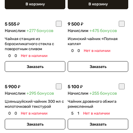
В корзину
В корзину
5 555 ₽
9 500 ₽
Начислим
+277
бонусов
Начислим
+475
бонусов
Чайная станция из
Исинский чайник «Полная
боросиликатного стекла с
капля»
поворотным сливом
0
0
Нет в наличии
0
0
Нет в наличии
Заказать
Заказать
5 900 ₽
5 100 ₽
Начислим
+295
бонусов
Начислим
+255
бонусов
Цзяньшуйский чайник 300 мл с
Чайник дровяного обжига
молоточковой текстурой
ремесленный
0
0
Нет в наличии
5
1
Нет в наличии
Заказать
Заказать