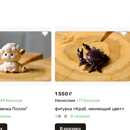
1 550 ₽
49
бонусов
Начислим
+77
бонусов
вечка Полли"
фигурка «Краб, меняющий цвет»
аличии
0
0
В наличии
у
В корзину