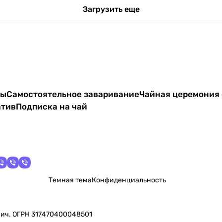
Загрузить еще
ты
Самостоятельное заваривание
Чайная церемония 
атив
Подписка на чай
Темная тема
Конфиденциальность
вич. ОГРН 317470400048501