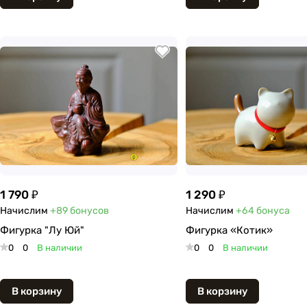
1 790 ₽
1 290 ₽
Начислим
+89
бонусов
Начислим
+64
бонуса
Фигурка "Лу Юй"
Фигурка «Котик»
0
0
В наличии
0
0
В наличии
В корзину
В корзину