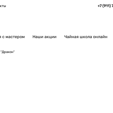
+7 (911)
кты
 с мастером
Наши акции
Чайная школа онлайн
 "Дракон"