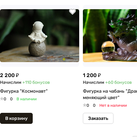
2 200 ₽
1 200 ₽
Начислим
+110
бонусов
Начислим
+60
бонусов
Фигурка "Космонавт"
Фигурка на чабань "Дра
меняющий цвет"
0
0
В наличии
0
0
Нет в наличии
В корзину
Заказать