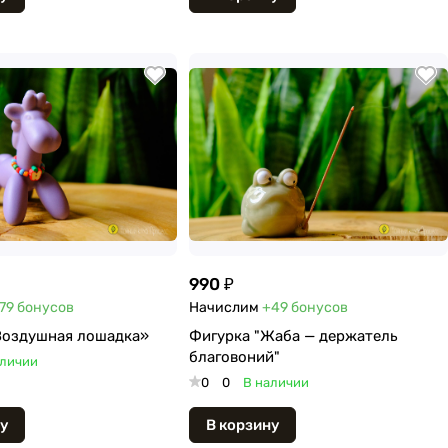
990 ₽
79
бонусов
Начислим
+49
бонусов
Воздушная лошадка»
Фигурка "Жаба — держатель
благовоний"
аличии
0
0
В наличии
у
В корзину