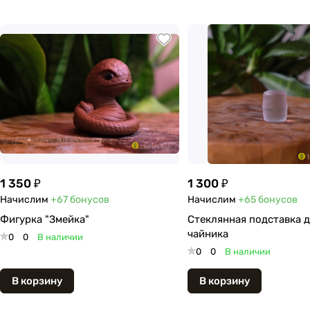
1 350 ₽
1 300 ₽
Начислим
+67
бонусов
Начислим
+65
бонусов
Фигурка "Змейка"
Стеклянная подставка 
чайника
0
0
В наличии
0
0
В наличии
В корзину
В корзину