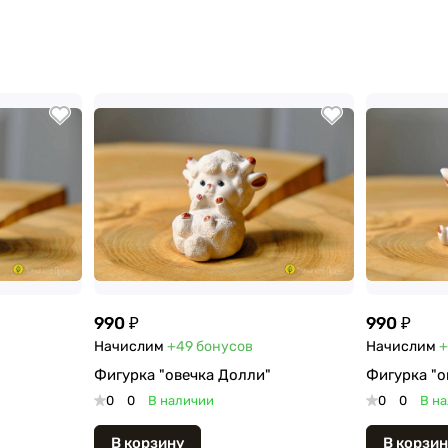
990 ₽
990 ₽
Начислим
+49
бонусов
Начислим
+
"
Фигурка "овечка Долли"
Фигурка "о
0
0
В наличии
0
0
В н
В корзину
В корзин