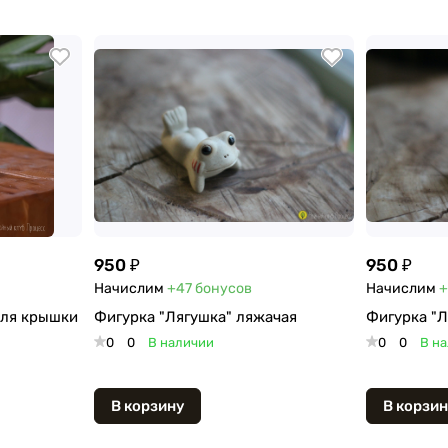
950 ₽
950 ₽
Начислим
+47
бонусов
Начислим
+
для крышки
Фигурка "Лягушка" ляжачая
Фигурка "Л
0
0
В наличии
0
0
В н
В корзину
В корзин