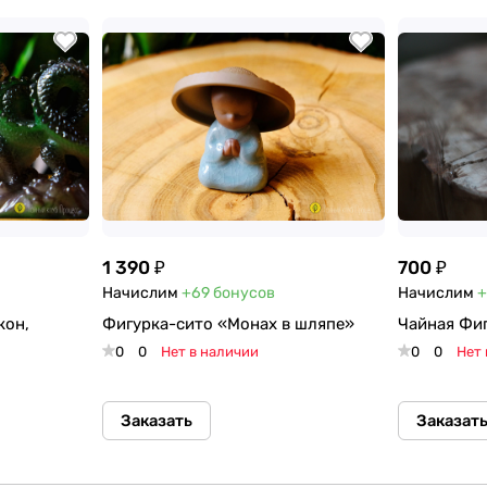
1 390 ₽
700 ₽
Начислим
+69
бонусов
Начислим
+
кон,
Фигурка-сито «Монах в шляпе»
Чайная Фиг
0
0
Нет в наличии
0
0
Нет 
Заказать
Заказат