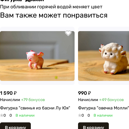
При обливании горячей водой меняет цвет
Вам также может понравиться
1 590 ₽
990 ₽
Начислим
+79
бонусов
Начислим
+49
бонусов
Фигурка "свинья из басни Лу Юя"
Фигурка "овечка Молли
0
0
В наличии
0
0
В наличии
В корзину
В корзину