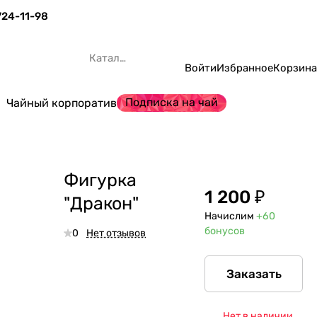
 724-11-98
Каталог
Войти
Избранное
Корзина
Подписка на чай
Чайный корпоратив
Фигурка
1 200 ₽
"Дракон"
Начислим
+60
бонусов
0
Нет отзывов
Заказать
Нет в наличии