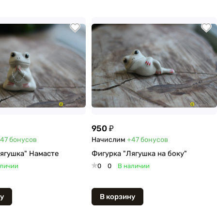
950 ₽
47
бонусов
Начислим
+47
бонусов
ягушка" Намасте
Фигурка "Лягушка на боку"
аличии
0
0
В наличии
у
В корзину