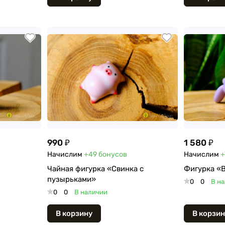
990 ₽
1 580 ₽
Начислим
+49
бонусов
Начислим
+
Чайная фигурка «Свинка с
Фигурка «
пузырьками»
0
0
В н
0
0
В наличии
В корзину
В корзин