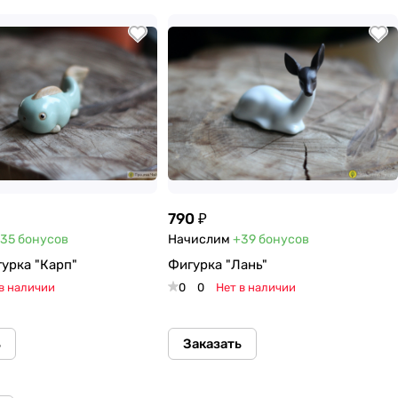
790 ₽
35
бонусов
Начислим
+39
бонусов
урка "Карп"
Фигурка "Лань"
в наличии
0
0
Нет в наличии
ь
Заказать