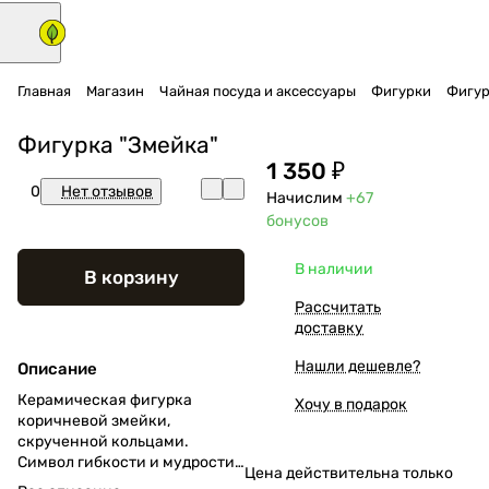
Главная
Магазин
Чайная посуда и аксессуары
Фигурки
Фигур
Фигурка "Змейка"
1 350 ₽
0
Нет отзывов
Начислим
+67
бонусов
В наличии
В корзину
Рассчитать
доставку
Нашли дешевле?
Описание
Керамическая фигурка
Хочу в подарок
коричневой змейки,
скрученной кольцами.
Символ гибкости и мудрости,
Цена действительна только
спокойный спутник чайной