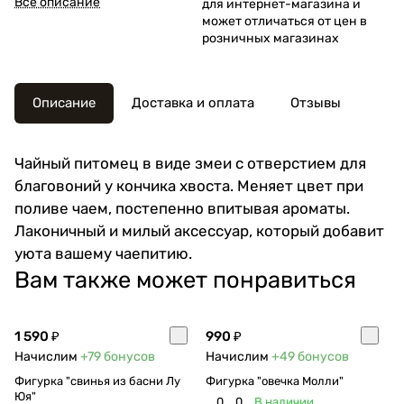
Все описание
для интернет-магазина и
церемонии. Есть маленькое
может отличаться от цен в
отверстие под благовония-
розничных магазинах
палочки
Описание
Доставка и оплата
Отзывы
Чайный питомец в виде змеи с отверстием для
благовоний у кончика хвоста. Меняет цвет при
поливе чаем, постепенно впитывая ароматы.
Лаконичный и милый аксессуар, который добавит
уюта вашему чаепитию.
Вам также может понравиться
1 590 ₽
990 ₽
Начислим
+79
бонусов
Начислим
+49
бонусов
Фигурка "свинья из басни Лу
Фигурка "овечка Молли"
Юя"
0
0
В наличии