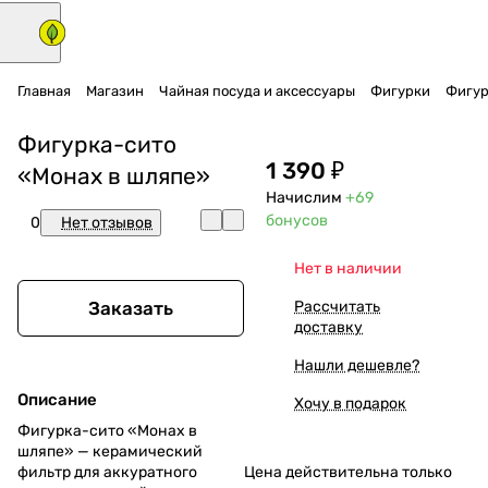
Главная
Магазин
Чайная посуда и аксессуары
Фигурки
Фигур
Фигурка-сито
1 390 ₽
«Монах в шляпе»
Начислим
+69
бонусов
0
Нет отзывов
Нет в наличии
Заказать
Рассчитать
доставку
Нашли дешевле?
Описание
Хочу в подарок
Фигурка-сито «Монах в
шляпе» — керамический
фильтр для аккуратного
Цена действительна только