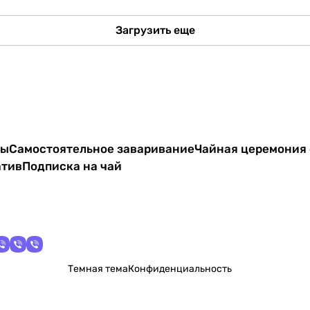
Загрузить еще
ты
Самостоятельное заваривание
Чайная церемония 
атив
Подписка на чай
Темная тема
Конфиденциальность