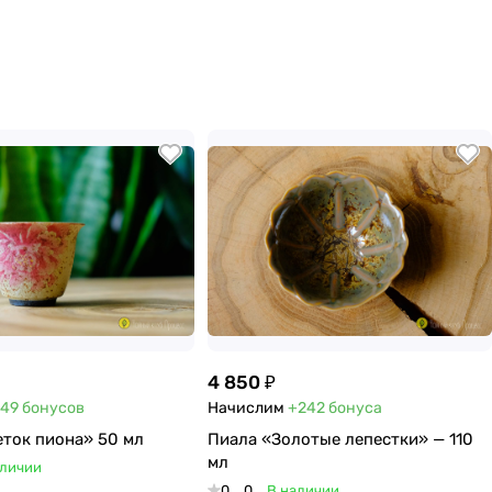
4 850 ₽
49
бонусов
Начислим
+242
бонуса
ток пиона» 50 мл
Пиала «Золотые лепестки» — 110
мл
аличии
0
0
В наличии