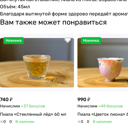
Объём: 45мл
Благодаря вытянутой форме здорово передаёт аромат
Вам также может понравиться
Новинка
Новинка
740 ₽
990 ₽
Начислим
+37
бонусов
Начислим
+49
бонусов
Пиала «Стеклянный лёд» 60 мл
Пиала «Цветок пиона» 
0
0
В наличии
0
0
В наличии