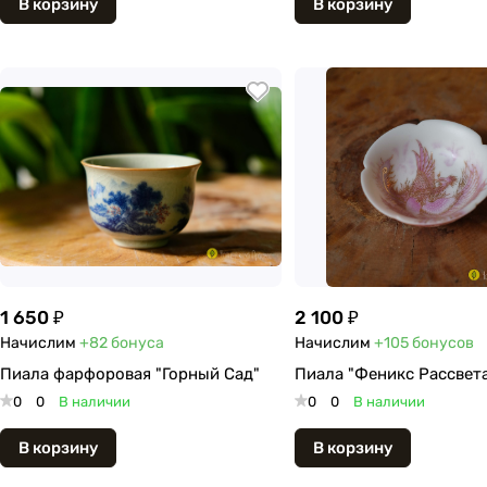
В корзину
В корзину
1 650 ₽
2 100 ₽
Начислим
+82
бонуса
Начислим
+105
бонусов
Пиала фарфоровая "Горный Сад"
Пиала "Феникс Рассвет
0
0
В наличии
0
0
В наличии
В корзину
В корзину