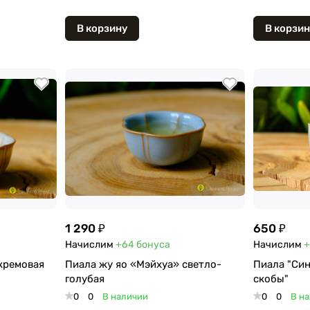
В корзину
В корзин
1 290 ₽
650 ₽
Начислим
+64
бонуса
Начислим
+
кремовая
Пиала жу яо «Мэйхуа» светло-
Пиала "Син
голубая
скобы"
0
0
В наличии
0
0
В н