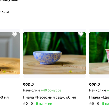
 чая.
990 ₽
990 ₽
Начислим
+49
бонусов
Начислим
+
60 мл
Пиала «Небесный сад», 60 мл
Пиала «Цве
0
0
В наличии
0
0
В н