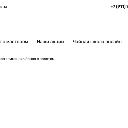
+7 (911)
кты
 с мастером
Наши акции
Чайная школа онлайн
ла глиняная чёрная с золотом