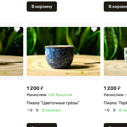
В корзину
В корзин
1 200 ₽
1 200 ₽
Начислим
+60
бонусов
Начислим
+
Пиала "Цветочные грёзы"
Пиала "Гер
0
0
В наличии
0
0
В н