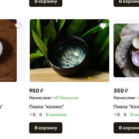
В корзину
В корзин
950 ₽
350 ₽
Начислим
+47
бонусов
Начислим
+
а"
Пиала "космос"
Пиала "Кол
0
0
В наличии
0
0
В н
В корзину
В корзин