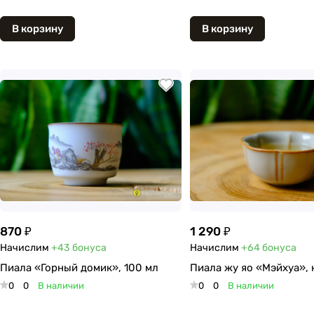
В корзину
В корзину
870 ₽
1 290 ₽
Начислим
+43
бонуса
Начислим
+64
бонуса
Пиала «Горный домик», 100 мл
Пиала жу яо «Мэйхуа», 
0
0
В наличии
0
0
В наличии