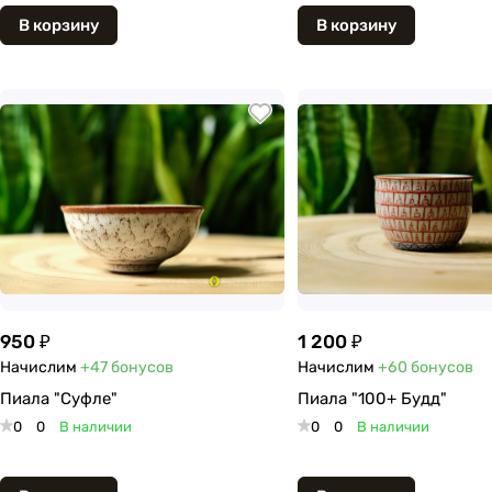
В корзину
В корзину
950 ₽
1 200 ₽
Начислим
+47
бонусов
Начислим
+60
бонусов
Пиала "Суфле"
Пиала "100+ Будд"
0
0
В наличии
0
0
В наличии