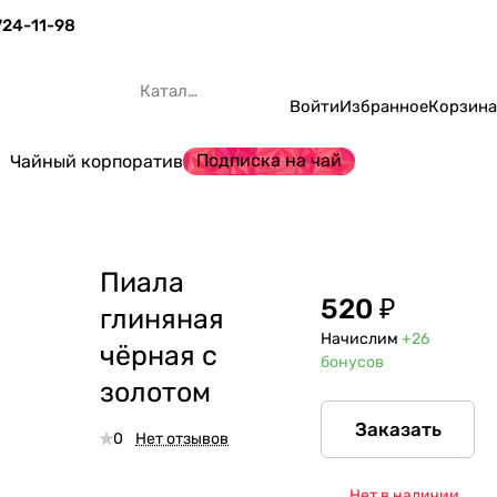
 724-11-98
Каталог
Войти
Избранное
Корзина
Подписка на чай
Чайный корпоратив
Пиала
520 ₽
глиняная
Начислим
+26
чёрная с
бонусов
золотом
Заказать
0
Нет отзывов
Нет в наличии