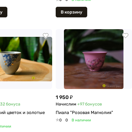
у
В корзину
1 950 ₽
32
бонуса
Начислим
+97
бонусов
ий цветок и золотые
Пиала "Розовая Магнолия"
0
0
В наличии
аличии