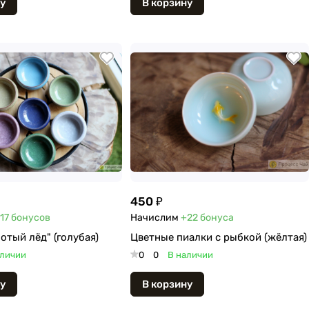
у
В корзину
450 ₽
17
бонусов
Начислим
+22
бонуса
отый лёд" (голубая)
Цветные пиалки с рыбкой (жёлтая)
аличии
0
0
В наличии
у
В корзину