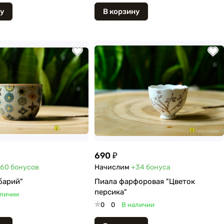
у
В корзину
690 ₽
60
бонусов
Начислим
+34
бонуса
барий"
Пиала фарфоровая "Цветок
персика"
аличии
0
0
В наличии