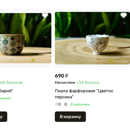
690 ₽
60
бонусов
Начислим
+34
бонуса
барий"
Пиала фарфоровая "Цветок
персика"
аличии
0
0
В наличии
у
В корзину