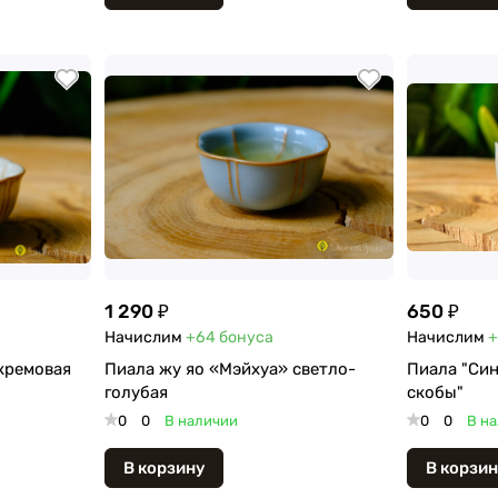
1 290 ₽
650 ₽
Начислим
+64
бонуса
Начислим
+
кремовая
Пиала жу яо «Мэйхуа» светло-
Пиала "Син
голубая
скобы"
0
0
В наличии
0
0
В н
В корзину
В корзин