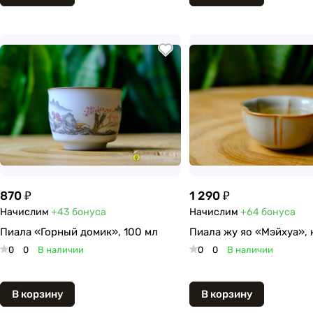
870 ₽
1 290 ₽
Начислим
+43
бонуса
Начислим
+64
бонуса
Пиала «Горный домик», 100 мл
Пиала жу яо «Мэйхуа», 
0
0
В наличии
0
0
В наличии
В корзину
В корзину