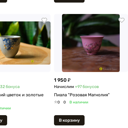
1 950 ₽
32
бонуса
Начислим
+97
бонусов
ий цветок и золотые
Пиала "Розовая Магнолия"
0
0
В наличии
аличии
у
В корзину