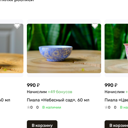
990 ₽
990 ₽
Начислим
+49
бонусов
Начислим
+
60 мл
Пиала «Небесный сад», 60 мл
Пиала «Цве
0
0
В наличии
0
0
В н
В корзину
В корзин