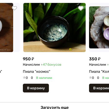
950 ₽
350 ₽
Начислим
+47
бонусов
Начислим
+
а"
Пиала "космос"
Пиала "Кол
0
0
В наличии
0
0
В н
В корзину
В корзин
Загрузить еще