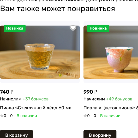
Вам также может понравиться
Новинка
Новинка
740 ₽
990 ₽
Начислим
+37
бонусов
Начислим
+49
бонусов
Пиала «Стеклянный лёд» 60 мл
Пиала «Цветок пиона» 
0
0
В наличии
0
0
В наличии
В корзину
В корзину