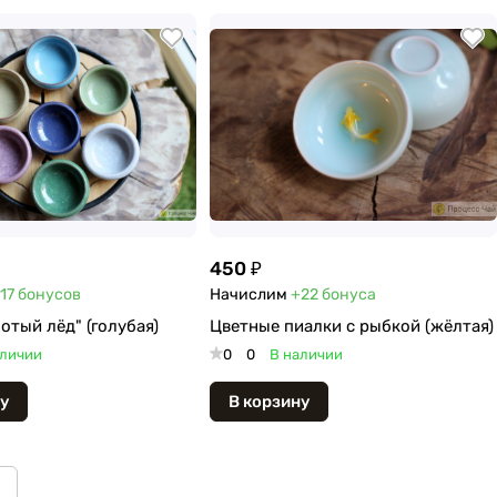
450 ₽
17
бонусов
Начислим
+22
бонуса
отый лёд" (голубая)
Цветные пиалки с рыбкой (жёлтая)
аличии
0
0
В наличии
у
В корзину