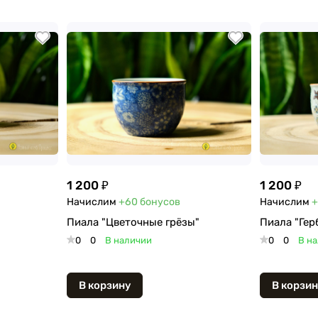
1 200 ₽
1 200 ₽
Начислим
+60
бонусов
Начислим
+
Пиала "Цветочные грёзы"
Пиала "Гер
0
0
В наличии
0
0
В н
В корзину
В корзин