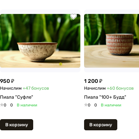
950 ₽
1 200 ₽
Начислим
+47
бонусов
Начислим
+60
бонусов
Пиала "Суфле"
Пиала "100+ Будд"
0
0
В наличии
0
0
В наличии
В корзину
В корзину