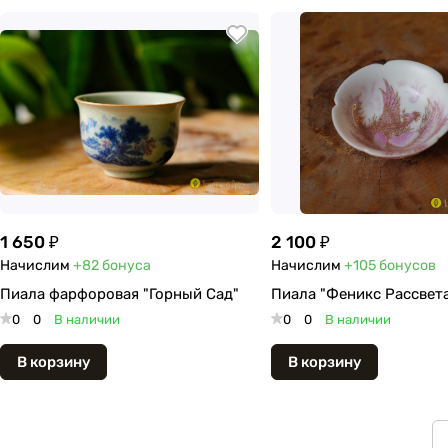
1 650 ₽
2 100 ₽
Начислим
+82
бонуса
Начислим
+105
бонусов
Пиала фарфоровая "Горный Сад"
Пиала "Феникс Рассвет
0
0
В наличии
0
0
В наличии
В корзину
В корзину