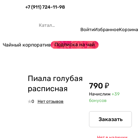
+7 (911) 724-11-98
Каталог
Войти
Избранное
Корзина
Подписка на чай
Чайный корпоратив
Пиала голубая
790 ₽
расписная
Начислим
+39
бонусов
0
Нет отзывов
Заказать
Нет в наличии