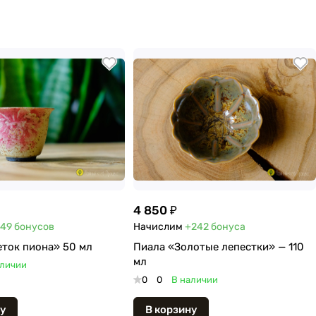
4 850 ₽
49
бонусов
Начислим
+242
бонуса
ток пиона» 50 мл
Пиала «Золотые лепестки» — 110
мл
аличии
0
0
В наличии
у
В корзину