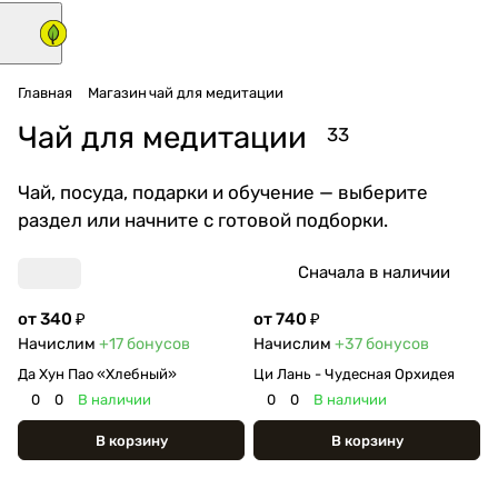
Главная
Магазин
чай для медитации
Чай для медитации
33
Чай, посуда, подарки и обучение — выберите
раздел или начните с готовой подборки.
Сначала в наличии
от 340 ₽
от 740 ₽
Начислим
+17
бонусов
Начислим
+37
бонусов
Да Хун Пао «Хлебный»
Ци Лань - Чудесная Орхидея
0
0
В наличии
0
0
В наличии
В корзину
В корзину