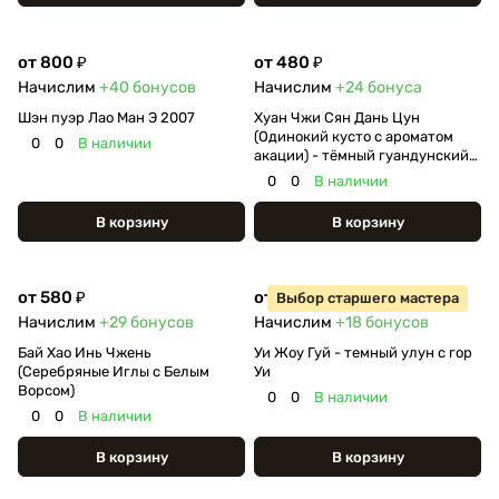
от 800 ₽
от 480 ₽
Начислим
+40
бонусов
Начислим
+24
бонуса
Шэн пуэр Лао Ман Э 2007
Хуан Чжи Сян Дань Цун
(Одинокий кусто с ароматом
0
0
В наличии
акации) - тёмный гуандунский
улун
0
0
В наличии
В корзину
В корзину
от 580 ₽
от 360 ₽
Выбор старшего мастера
Начислим
+29
бонусов
Начислим
+18
бонусов
Бай Хао Инь Чжень
Уи Жоу Гуй - темный улун с гор
(Серебряные Иглы с Белым
Уи
Ворсом)
0
0
В наличии
0
0
В наличии
В корзину
В корзину