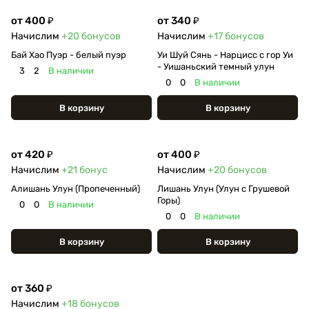
от 400 ₽
от 340 ₽
Начислим
+20
бонусов
Начислим
+17
бонусов
Бай Хао Пуэр - белый пуэр
Уи Шуй Сянь - Нарцисс с гор Уи
- Уишаньский темный улун
3
2
В наличии
0
0
В наличии
В корзину
В корзину
от 420 ₽
от 400 ₽
Начислим
+21
бонус
Начислим
+20
бонусов
Алишань Улун (Пропеченный)
Лишань Улун (Улун с Грушевой
Горы)
0
0
В наличии
0
0
В наличии
В корзину
В корзину
от 360 ₽
Начислим
+18
бонусов