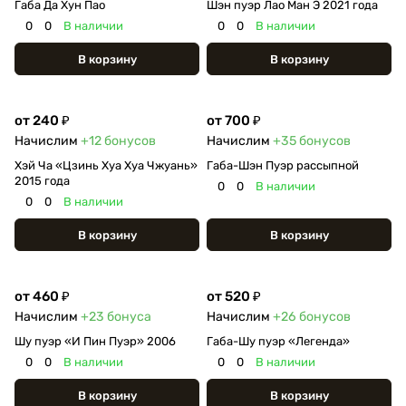
Габа Да Хун Пао
Шэн пуэр Лао Ман Э 2021 года
0
0
В наличии
0
0
В наличии
В корзину
В корзину
от 240 ₽
от 700 ₽
Начислим
+12
бонусов
Начислим
+35
бонусов
Хэй Ча «Цзинь Хуа Хуа Чжуань»
Габа-Шэн Пуэр рассыпной
2015 года
0
0
В наличии
0
0
В наличии
В корзину
В корзину
от 460 ₽
от 520 ₽
Начислим
+23
бонуса
Начислим
+26
бонусов
Шу пуэр «И Пин Пуэр» 2006
Габа-Шу пуэр «Легенда»
0
0
В наличии
0
0
В наличии
В корзину
В корзину