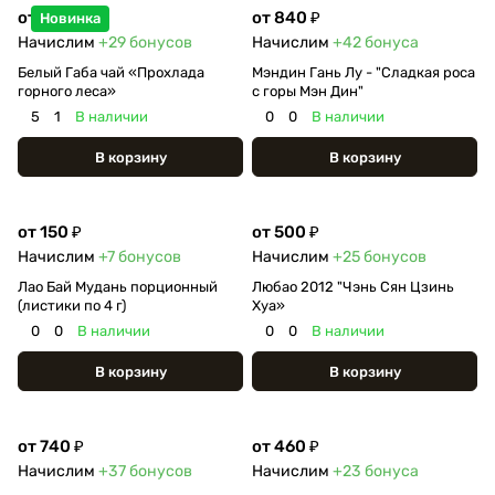
от 580 ₽
от 840 ₽
Новинка
Начислим
+29
бонусов
Начислим
+42
бонуса
Белый Габа чай «Прохлада
Мэндин Гань Лу - "Сладкая роса
горного леса»
с горы Мэн Дин"
5
1
В наличии
0
0
В наличии
В корзину
В корзину
от 150 ₽
от 500 ₽
Начислим
+7
бонусов
Начислим
+25
бонусов
Лао Бай Мудань порционный
Любао 2012 "Чэнь Сян Цзинь
(листики по 4 г)
Хуа»
0
0
В наличии
0
0
В наличии
В корзину
В корзину
от 740 ₽
от 460 ₽
Начислим
+37
бонусов
Начислим
+23
бонуса