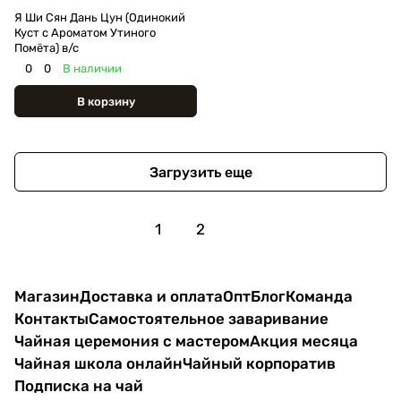
Я Ши Сян Дань Цун (Одинокий
Куст с Ароматом Утиного
Помёта) в/с
0
0
В наличии
В корзину
Загрузить еще
1
2
Магазин
Доставка и оплата
Опт
Блог
Команда
Контакты
Самостоятельное заваривание
Чайная церемония с мастером
Акция месяца
Чайная школа онлайн
Чайный корпоратив
Подписка на чай