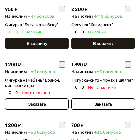
950 ₽
2 200 ₽
Начислим
+47
бонусов
Начислим
+110
бонусов
Фигурка "Лягушка на боку"
Фигурка "Космонавт"
0
0
В наличии
0
0
В наличии
В корзину
В корзину
1 200 ₽
1 390 ₽
Начислим
+60
бонусов
Начислим
+69
бонусов
Фигурка на чабань "Дракон,
Фигурка-сито «Монах в шляпе»
меняющий цвет"
0
0
Нет в наличии
0
0
Нет в наличии
Заказать
Заказать
1 200 ₽
700 ₽
Начислим
+60
бонусов
Начислим
+35
бонусов