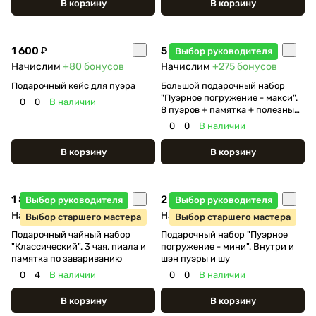
В корзину
В корзину
1 600 ₽
5 500 ₽
Выбор руководителя
Начислим
+80
бонусов
Начислим
+275
бонусов
Подарочный кейс для пуэра
Большой подарочный набор
"Пуэрное погружение - макси".
0
0
В наличии
8 пуэров + памятка + полезный
батончик
0
0
В наличии
В корзину
В корзину
1 800 ₽
2 350 ₽
Выбор руководителя
Выбор руководителя
Начислим
+90
бонусов
Начислим
+117
бонусов
Выбор старшего мастера
Выбор старшего мастера
Подарочный чайный набор
Подарочный набор "Пуэрное
"Классический". 3 чая, пиала и
погружение - мини". Внутри и
памятка по завариванию
шэн пуэры и шу
0
4
В наличии
0
0
В наличии
В корзину
В корзину