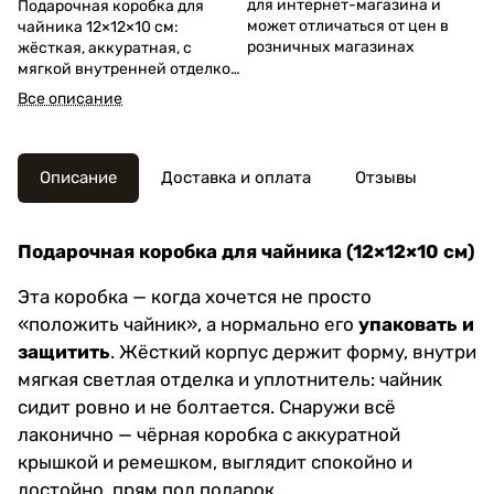
для интернет-магазина и
Подарочная коробка для
может отличаться от цен в
чайника 12×12×10 см:
розничных магазинах
жёсткая, аккуратная, с
мягкой внутренней отделкой
и уплотнителем. Удобно
Все описание
дарить, хранить и перевозить.
Описание
Доставка и оплата
Отзывы
Подарочная коробка для чайника (12×12×10 см)
Эта коробка — когда хочется не просто
«положить чайник», а нормально его
упаковать и
защитить
. Жёсткий корпус держит форму, внутри
мягкая светлая отделка и уплотнитель: чайник
сидит ровно и не болтается. Снаружи всё
лаконично — чёрная коробка с аккуратной
крышкой и ремешком, выглядит спокойно и
достойно, прям под подарок.