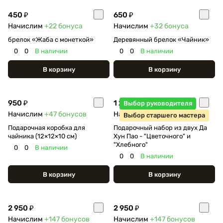
450 ₽
650 ₽
Начислим
+22
бонуса
Начислим
+32
бонуса
брелок «Жаба с монеткой»
Деревянный брелок «Чайник»
0
0
В наличии
0
0
В наличии
В корзину
В корзину
950 ₽
1 250 ₽
Выбор руководителя
Начислим
+47
бонусов
Начислим
+62
бонуса
Выбор старшего мастера
Подарочная коробка для
Подарочный набор из двух Да
чайника (12×12×10 см)
Хун Пао - "Цветочного" и
"Хлебного"
0
0
В наличии
0
0
В наличии
В корзину
В корзину
2 950 ₽
2 950 ₽
Начислим
+147
бонусов
Начислим
+147
бонусов