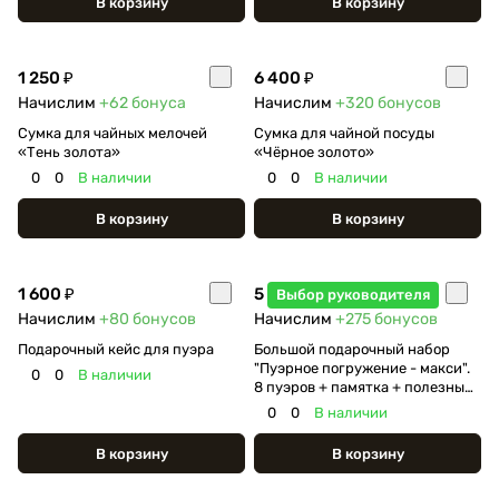
В корзину
В корзину
1 250 ₽
6 400 ₽
Начислим
+62
бонуса
Начислим
+320
бонусов
Сумка для чайных мелочей
Сумка для чайной посуды
«Тень золота»
«Чёрное золото»
0
0
В наличии
0
0
В наличии
В корзину
В корзину
1 600 ₽
5 500 ₽
Выбор руководителя
Начислим
+80
бонусов
Начислим
+275
бонусов
Подарочный кейс для пуэра
Большой подарочный набор
"Пуэрное погружение - макси".
0
0
В наличии
8 пуэров + памятка + полезный
батончик
0
0
В наличии
В корзину
В корзину