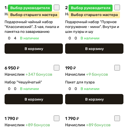
1 800 ₽
2 350 ₽
Выбор руководителя
Выбор руководителя
Начислим
+90
бонусов
Начислим
+117
бонусов
Выбор старшего мастера
Выбор старшего мастера
Подарочный чайный набор
Подарочный набор "Пуэрное
"Классический". 3 чая, пиала и
погружение - мини". Внутри и
памятка по завариванию
шэн пуэры и шу
0
4
В наличии
0
0
В наличии
В корзину
В корзину
6 950 ₽
190 ₽
Начислим
+347
бонусов
Начислим
+9
бонусов
Набор "Чешуйчатый"
Пакет для пуэра
0
0
В наличии
0
0
В наличии
В корзину
В корзину
1 790 ₽
1 790 ₽
Начислим
+89
бонусов
Начислим
+89
бонусов