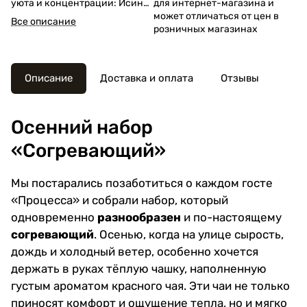
уюта и концентрации: Исин
для интернет-магазина и
Хун Ча, Инь Цзюнь Мэй, Дянь
может отличаться от цен в
Все описание
Хун «Красная пагода», Цзинь
розничных магазинах
Цзюнь Мэй и Чжень Шань Сяо
Чжун Премиум. В стильной
металлической банке,
Описание
Доставка и оплата
Отзывы
которую можно использовать
повторно.
Осенний набор
«Согревающий»
Мы постарались позаботиться о каждом госте
«Процесса» и собрали набор, который
одновременно
разнообразен
и по-настоящему
согревающий
. Осенью, когда на улице сырость,
дождь и холодный ветер, особенно хочется
держать в руках тёплую чашку, наполненную
густым ароматом красного чая. Эти чаи не только
приносят комфорт и ощущение тепла, но и мягко