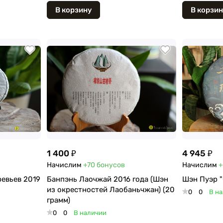
В корзину
В корзин
1 400 ₽
4 945 ₽
Начислим
+70
бонусов
Начислим
+
ревьев 2019
Банпэнь Лаочжай 2016 года (Шэн
Шэн Пуэр 
из окрестностей Лаобаньчжан) (20
0
0
В н
грамм)
0
0
В наличии