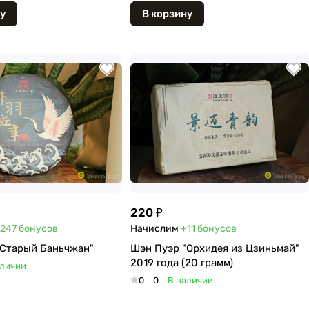
у
В корзину
220 ₽
247
бонусов
Начислим
+11
бонусов
"Старый Баньчжан"
Шэн Пуэр "Орхидея из Цзиньмай"
2019 года (20 грамм)
аличии
0
0
В наличии