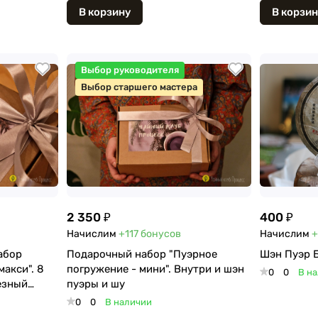
В корзину
В корзин
Выбор руководителя
Выбор старшего мастера
2 350 ₽
400 ₽
Начислим
+117
бонусов
Начислим
+
абор
Подарочный набор "Пуэрное
Шэн Пуэр Б
макси". 8
погружение - мини". Внутри и шэн
0
0
В н
езный
пуэры и шу
0
0
В наличии