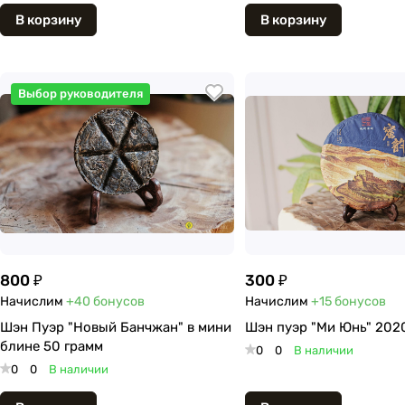
В корзину
В корзину
Выбор руководителя
800 ₽
300 ₽
Начислим
+40
бонусов
Начислим
+15
бонусов
Шэн Пуэр "Новый Банчжан" в мини
Шэн пуэр "Ми Юнь" 202
блине 50 грамм
0
0
В наличии
0
0
В наличии