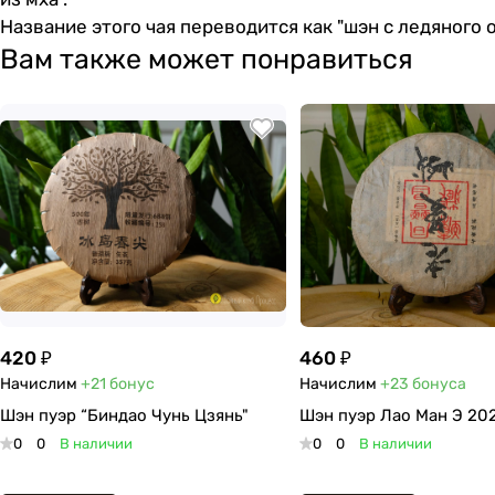
Название этого чая переводится как "шэн с ледяного 
Вам также может понравиться
420 ₽
460 ₽
Начислим
+21
бонус
Начислим
+23
бонуса
Шэн пуэр “Биндао Чунь Цзянь"
Шэн пуэр Лао Ман Э 202
0
0
В наличии
0
0
В наличии