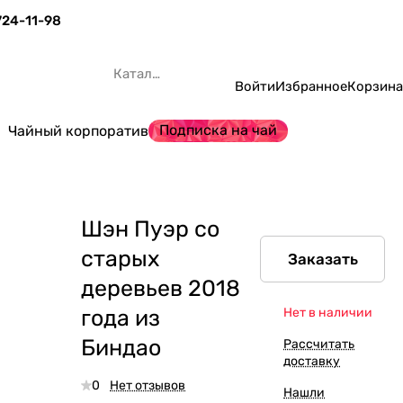
 724-11-98
Каталог
Войти
Избранное
Корзина
Подписка на чай
Чайный корпоратив
Шэн Пуэр со
старых
Заказать
деревьев 2018
года из
Нет в наличии
Биндао
Рассчитать
доставку
0
Нет отзывов
Нашли