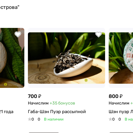
острова"
700 ₽
800 ₽
Начислим
+35
бонусов
Начислим
+
1 года
Габа-Шэн Пуэр рассыпной
Шэн пуэр Л
0
0
В наличии
0
0
В н