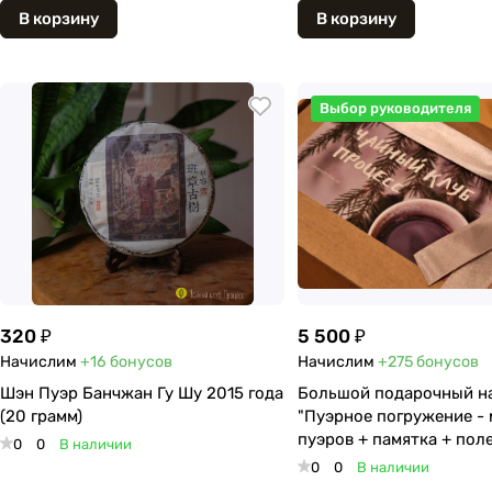
В корзину
В корзину
Выбор руководителя
320 ₽
5 500 ₽
Начислим
+16
бонусов
Начислим
+275
бонусов
Шэн Пуэр Банчжан Гу Шу 2015 года
Большой подарочный н
(20 грамм)
"Пуэрное погружение - 
пуэров + памятка + пол
0
0
В наличии
батончик
0
0
В наличии