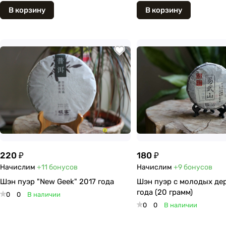
В корзину
В корзину
220 ₽
180 ₽
Начислим
+11
бонусов
Начислим
+9
бонусов
Шэн пуэр "New Geek" 2017 года
Шэн пуэр с молодых де
года (20 грамм)
0
0
В наличии
0
0
В наличии