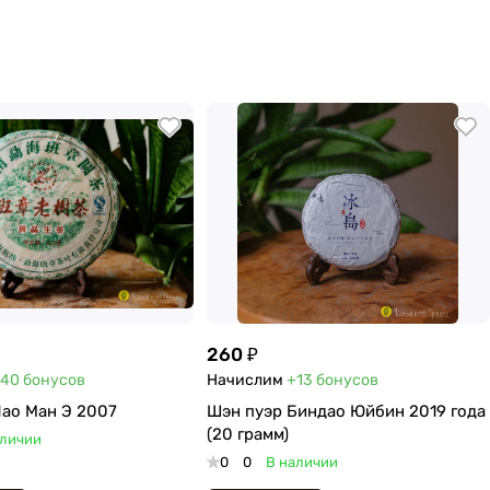
260 ₽
40
бонусов
Начислим
+13
бонусов
ао Ман Э 2007
Шэн пуэр Биндао Юйбин 2019 года
(20 грамм)
аличии
0
0
В наличии