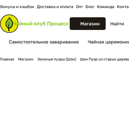
Бонусы и кэшбэк
Доставка и оплата
Опт
Блог
Команда
Конта
Чайный клуб
Процесс
Магазин
Самостоятельное заваривание
Чайная церемония
Главная
Магазин
Зеленые пуэры (Шэн)
Шэн Пуэр со старых деревь