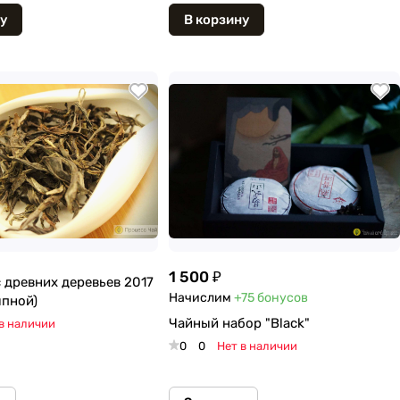
у
В корзину
1 500 ₽
 древних деревьев 2017
Начислим
+75
бонусов
ыпной)
Чайный набор "Black"
в наличии
0
0
Нет в наличии