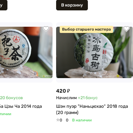
у
В корзину
Выбор старшего мастера
420 ₽
20
бонусов
Начислим
+21
бонус
а Цзы Ча 2014 года
Шэн пуэр "Наньцюхао" 2018 года
(20 грамм)
аличии
0
0
В наличии