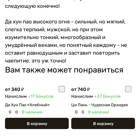
следующую конечно!
Да хун пао высокого огня - сильный, но мягкий,
слегка терпкий, мужской, но при этом
изумительно тонкий, многообразный и
умудрённый веками, но понятный каждому - не
оставит равнодушным и заставит повторить
чаепитие, это уж точно!
Вам также может понравиться
от 340 ₽
от 740 ₽
Начислим
+17
бонусов
Начислим
+37
бонусов
Да Хун Пао «Хлебный»
Ци Лань - Чудесная Орхидея
0
0
В наличии
0
0
В наличии
В корзину
В корзину