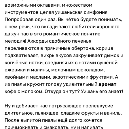
возможными октавами, множеством
инструментов целая уишаньская симфония!
Попробовав один раз, Вы чётко будете понимать,
о чём речь, что вкладывают любители хорошего
да хун пао в это романтическое понятие -
мелодия! Аккорды сдобного печенья
переливаются в пряничные обертона, корица
подхватывает, вихрь вкусов закручивает дымок и
копчёные нотки, соединяя их с нотами сушёной
ежевики и малины, молочным шоколадом,
хвойными маслами, экзотическими фруктами. А
из пиалы кружит голову удивительный
аромат
кофе с молоком. Откуда он тут? Уишань его знает!
Ну и добивает нас потрясающее послевкусие -
длительное, пьянящее, сладкие фрукты и ваниль.
После выпитой пиалы ещё долго хочется
причмокивать и смаковать, ну и наливать