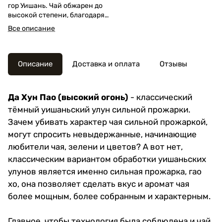
гор Уишань. Чай обжарен до
высокой степени, благодаря
чему во вкусе раскрываются
Все описание
хлебные и древесные тона,
оттенки ореха, сухофруктов и
лёгкая карамельность.
Настой плотный,
Описание
Доставка и оплата
Отзывы
бархатистый, с долгим
сладковатым послевкусием.
Отличный выбор для тех, кто
Да Хун Пао (высокий огонь)
- классический
ценит насыщенные улуны с
тёмный уишаньский улун сильной прожарки.
характером.
Зачем убивать характер чая сильной прожаркой,
могут спросить невыдержанные, начинающие
любители чая, зелени и цветов? А вот нет,
классическим вариантом обработки уишаньских
улунов является именно сильная прожарка, гао
хо, она позволяет сделать вкус и аромат чая
более мощным, более собранным и характерным.
Главное, чтобы технология была соблюдена и чай