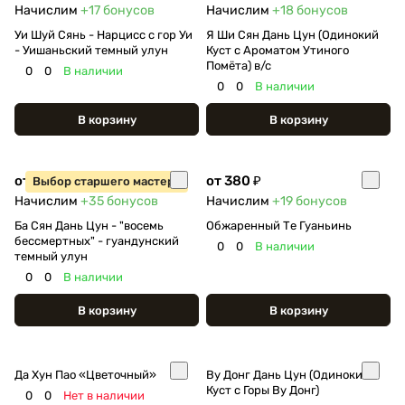
Начислим
+17
бонусов
Начислим
+18
бонусов
Уи Шуй Сянь - Нарцисс с гор Уи
Я Ши Сян Дань Цун (Одинокий
- Уишаньский темный улун
Куст с Ароматом Утиного
Помёта) в/с
0
0
В наличии
0
0
В наличии
В корзину
В корзину
от 700 ₽
от 380 ₽
Выбор старшего мастера
Начислим
+35
бонусов
Начислим
+19
бонусов
Ба Сян Дань Цун - "восемь
Обжаренный Те Гуаньинь
бессмертных" - гуандунский
0
0
В наличии
темный улун
0
0
В наличии
В корзину
В корзину
Да Хун Пао «Цветочный»
Ву Донг Дань Цун (Одинокий
Куст с Горы Ву Донг)
0
0
Нет в наличии