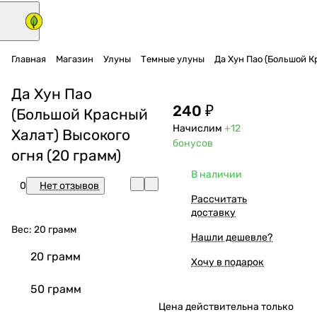
Главная
Магазин
Улуны
Темные улуны
Да Хун Пао (Большой К
Да Хун Пао
240 ₽
(Большой Красный
Начислим
+12
Халат) Высокого
бонусов
огня (20 грамм)
В наличии
0
Нет отзывов
Рассчитать
доставку
Вес:
20 грамм
Нашли дешевле?
20 грамм
Хочу в подарок
50 грамм
Цена действительна только