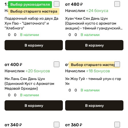
1 250 ₽
от 480 ₽
Выбор руководителя
Начислим
+62
бонуса
Начислим
+24
бонуса
Выбор старшего мастера
Подарочный набор из двух Да
Хуан Чжи Сян Дань Цун
Хун Пао - "Цветочного" и
(Одинокий кусто с ароматом
"Хлебного"
акации) - тёмный гуандунский
улун
0
0
В наличии
0
0
В наличии
В корзину
В корзину
от 400 ₽
от 360 ₽
Выбор старшего мастера
Начислим
+20
бонусов
Начислим
+18
бонусов
Ми Лань Сян Дань Цун
Уи Жоу Гуй - темный улун с гор
(Одинокий Куст с Ароматом
Уи
Медовой Орхидеи)
0
0
В наличии
0
0
В наличии
В корзину
В корзину
от 340 ₽
от 360 ₽