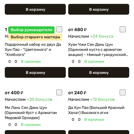
В корзину
В корзину
1 250 ₽
от 480 ₽
Выбор руководителя
Начислим
+62
бонуса
Начислим
+24
бонуса
Выбор старшего мастера
Подарочный набор из двух Да
Хуан Чжи Сян Дань Цун
Хун Пао - "Цветочного" и
(Одинокий кусто с ароматом
"Хлебного"
акации) - тёмный гуандунский
улун
0
0
В наличии
0
0
В наличии
В корзину
В корзину
от 400 ₽
от 240 ₽
Начислим
+20
бонусов
Начислим
+12
бонусов
Ми Лань Сян Дань Цун
Да Хун Пао (Большой Красный
(Одинокий Куст с Ароматом
Халат) Высокого огня
Медовой Орхидеи)
0
0
В наличии
0
0
В наличии