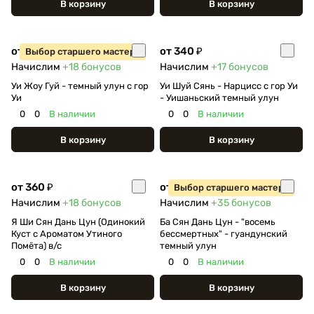
В корзину
В корзину
от 360 ₽
от 340 ₽
Выбор старшего мастера
Начислим
+18
бонусов
Начислим
+17
бонусов
Уи Жоу Гуй - темный улун с гор
Уи Шуй Сянь - Нарцисс с гор Уи
Уи
- Уишаньский темный улун
0
0
В наличии
0
0
В наличии
В корзину
В корзину
от 360 ₽
от 700 ₽
Выбор старшего мастера
Начислим
+18
бонусов
Начислим
+35
бонусов
Я Ши Сян Дань Цун (Одинокий
Ба Сян Дань Цун - "восемь
Куст с Ароматом Утиного
бессмертных" - гуандунский
Помёта) в/с
темный улун
0
0
В наличии
0
0
В наличии
В корзину
В корзину