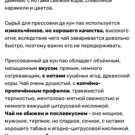
дымный, с нотами свежей коры, сливочной
карамели и цветов.
Сырьё для прессовки да хун пао используется
измельчённое, но хорошего качества,
высокого
огня, вследствие чего чай заваривается довольно
быстро, поэтому важно его не передерживать.
Прессованный да хун пао обладает объёмным,
насыщенным
вкусом
, пряным, немного
согревающим
, с нотами
сушёных ягод, древесной
коры. Чай очень душистый, с
копчёно-
пропечённым профилем
, травянистой
терпкостью, ментолово-мятной свежестью и
немного вяжущей цитрусовой кислинкой.
Чай не обижен и послевкусием
- оно мощное,
мужское, терпкое, но сладкое, сочное, с нотами
хорошего табака и ягодно-цитрусовой кислинкой.