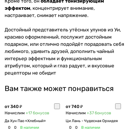
Кроме того, он
обладает тонизирующим
эффектом
, концентрирует внимание,
настраивает, снимает напряжение.
Достойный представитель утёсных улунов из Уи,
красиво оформленный, послужит достойным
подарком, или отлично подойдёт порадовать себя
любимого, удивить друзей, дополнить чайный
интерьер эффектным и функциональным
атрибутом, который и глаз радует, и вкусовые
рецепторы не обидит
Вам также может понравиться
от 340 ₽
от 740 ₽
Начислим
+17
бонусов
Начислим
+37
бонусов
Да Хун Пао «Хлебный»
Ци Лань - Чудесная Орхидея
0
0
В наличии
0
0
В наличии