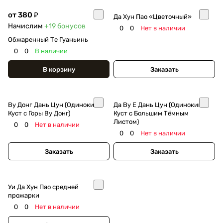
от 380 ₽
Да Хун Пао «Цветочный»
Начислим
+19
бонусов
0
0
Нет в наличии
Обжаренный Те Гуаньинь
0
0
В наличии
В корзину
Заказать
Ву Донг Дань Цун (Одинокий
Да Ву Е Дань Цун (Одинокий
Куст с Горы Ву Донг)
Куст с Большим Тёмным
Листом)
0
0
Нет в наличии
0
0
Нет в наличии
Заказать
Заказать
Уи Да Хун Пао средней
прожарки
0
0
Нет в наличии