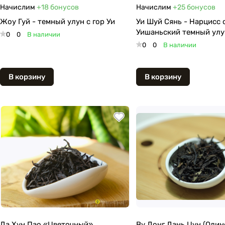
Начислим
+18
бонусов
Начислим
+25
бонусов
Жоу Гуй - темный улун с гор Уи
Уи Шуй Сянь - Нарцисс с
Уишаньский темный улу
0
0
В наличии
0
0
В наличии
В корзину
В корзину
Да Хун Пао «Цветочный»
Ву Донг Дань Цун (Один