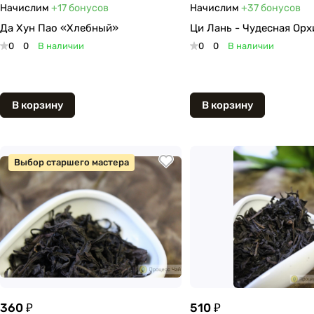
Начислим
+17
бонусов
Начислим
+37
бонусов
Да Хун Пао «Хлебный»
Ци Лань - Чудесная Орх
0
0
В наличии
0
0
В наличии
В корзину
В корзину
Выбор старшего мастера
360 ₽
510 ₽