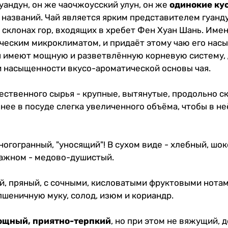
уандун, он же чаочжоусский улун, он же
одинокие кус
х названий. Чай является ярким представителем гуанд
 склонах гор, входящих в хребет Фен Хуан Шань. Име
ческим микроклиматом, и придаёт этому чаю его насы
ья имеют мощную и разветвлённую корневую систему,
 и насыщенности вкусо-ароматической основы чая.
ественного сырья - крупные, вытянутые, продольно с
обнее в посуде слегка увеличенного объёма, чтобы в 
огогранный, "уносящий"! В сухом виде - хлебный, шо
лажном - медово-душистый.
й, пряный, с сочными, кисловатыми фруктовыми нотам
пшеничную муку, солод, изюм и кориандр.
ощный, приятно-терпкий
, но при этом не вяжущий, 