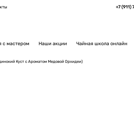
+7 (911)
кты
 с мастером
Наши акции
Чайная школа онлайн
динокий Куст с Ароматом Медовой Орхидеи)