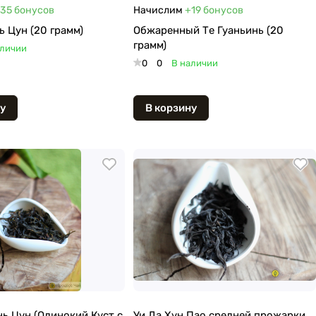
35
бонусов
Начислим
+19
бонусов
ь Цун (20 грамм)
Обжаренный Те Гуаньинь (20
грамм)
аличии
0
0
В наличии
у
В корзину
нь Цун (Одинокий Куст с
Уи Да Хун Пао средней прожарки