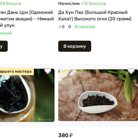
24
бонуса
Начислим
+12
бонусов
ян Дань Цун (Одинокий
Да Хун Пао (Большой Красный
оматом акации) - тёмный
Халат) Высокого огня (20 грамм)
й улун
0
0
В наличии
аличии
у
В корзину
аршего мастера
380 ₽