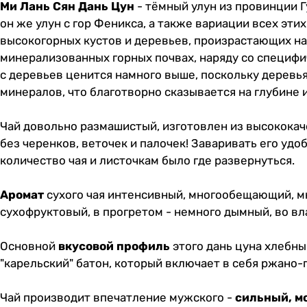
Ми Лань Сян Дань Цун
- тёмный улун из провинции Г
он же улун с гор Феникса, а также вариации всех эти
высокогорных кустов и деревьев, произрастающих на
минерализованных горных почвах, наряду со специфи
с деревьев ценится намного выше, поскольку дерев
минералов, что благотворно сказывается на глубине
Чай довольно размашистый, изготовлен из высококач
без черенков, веточек и палочек! Заваривать его уд
количество чая и листочкам было где развернуться.
Аромат
сухого чая интенсивный, многообещающий, мн
сухофруктовый, в прогретом - немного дымный, во в
Основной
вкусовой профиль
этого дань цуна хлебны
"карельский" батон, который включает в себя ржано-
Чай производит впечатление мужского -
сильный, м