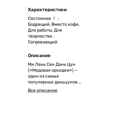
Характеристики
Состояние
:
?
Бодрящий, Вместо кофе,
Для работы, Для
творчества ,
Согревающий
Описание
Ми Лань Сян Дань Цун
(«Медовая орхидея») —
один из самых
популярных даньцунов из
гор Фэнхуан (провинция
Все описание
Гуандун). Его аромат
сочетает ноты орхидеи,
мёда и спелых фруктов,
вкус глубокий и
сладковатый, с лёгкой
терпкостью и
минеральностью. Настой
оставляет длительное