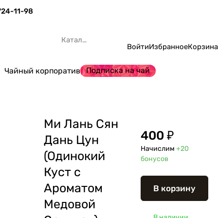
 724-11-98
Каталог
Войти
Избранное
Корзина
Подписка на чай
Чайный корпоратив
Ми Лань Сян
400 ₽
Дань Цун
Начислим
+20
(Одинокий
бонусов
Куст с
Ароматом
В корзину
Медовой
В наличии