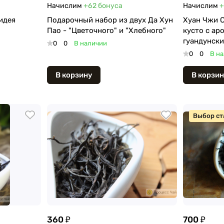
Начислим
+62
бонуса
Начислим
+
идея
Подарочный набор из двух Да Хун
Хуан Чжи С
Пао - "Цветочного" и "Хлебного"
кусто с ар
гуандунски
0
0
В наличии
0
0
В н
В корзину
В корзин
Выбор ст
360 ₽
700 ₽