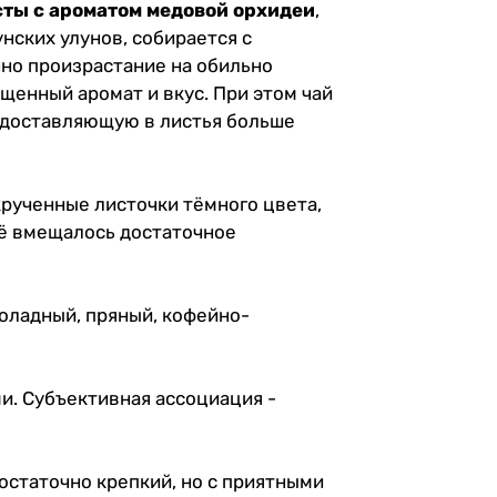
цветочно-медовое
ты с ароматом медовой орхидеи
,
послевкусие.
унских улунов, собирается с
нно произрастание на обильно
щенный аромат и вкус. При этом чай
 доставляющую в листья больше
крученные листочки тёмного цвета,
неё вмещалось достаточное
коладный, пряный, кофейно-
и. Субъективная ассоциация -
достаточно крепкий, но с приятными