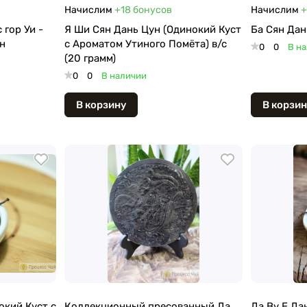
Начислим
+18
бонусов
Начислим
+
 гор Уи -
Я Ши Сян Дань Цун (Одинокий Куст
Ба Сян Дан
н
с Ароматом Утиного Помёта) в/с
0
0
В н
(20 грамм)
0
0
В наличии
В корзину
В корзин
окий Куст с
Коллекционный пресованный Да
Да Ву Е Да