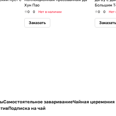
Хун Пао
Большим Т
0
0
Нет в наличии
0
0
Нет 
Заказать
Заказат
ты
Самостоятельное заваривание
Чайная церемония 
атив
Подписка на чай