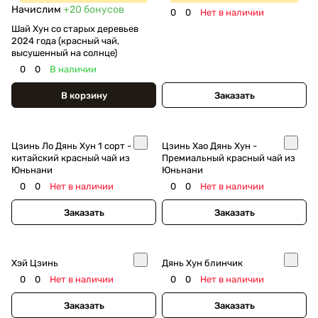
Начислим
+20
бонусов
0
0
Нет в наличии
Шай Хун со старых деревьев
2024 года (красный чай,
высушенный на солнце)
0
0
В наличии
В корзину
Заказать
Цзинь Ло Дянь Хун 1 сорт -
Цзинь Хао Дянь Хун -
китайский красный чай из
Премиальный красный чай из
Юньнани
Юньнани
0
0
Нет в наличии
0
0
Нет в наличии
Заказать
Заказать
Хэй Цзинь
Дянь Хун блинчик
0
0
Нет в наличии
0
0
Нет в наличии
Заказать
Заказать