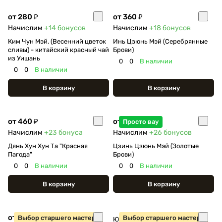
от 280 ₽
от 360 ₽
Начислим
+14
бонусов
Начислим
+18
бонусов
Ким Чун Мэй. (Весенний цветок
Инь Цзюнь Мэй (Серебрянные
сливы) - китайский красный чай
Брови)
из Уишань
0
0
В наличии
0
0
В наличии
В корзину
В корзину
от 460 ₽
от 520 ₽
Просто вау
Начислим
+23
бонуса
Начислим
+26
бонусов
Дянь Хун Хун Та "Красная
Цзинь Цзюнь Мэй (Золотые
Пагода"
Брови)
0
0
В наличии
0
0
В наличии
В корзину
В корзину
от 400 ₽
Выбор старшего мастера
Выбор старшего мастера
Юньнань Е Шен Хун Ча