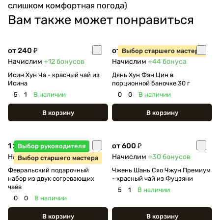
слишком комфортная погода)
Вам также может понравиться
от 240 ₽
от 890 ₽
Выбор старшего мастера
Начислим
+12
бонусов
Начислим
+44
бонуса
Исин Хун Ча - красный чай из
Дянь Хун Фэн Цин в
Исина
порционной баночке 30 г
5
1
В наличии
0
0
В наличии
В корзину
В корзину
1 250 ₽
от 600 ₽
Выбор руководителя
Начислим
+62
бонуса
Начислим
+30
бонусов
Выбор старшего мастера
Февральский подарочный
Чжень Шань Сяо Чжун Премиум
набор из двук согревающих
- красный чай из Фуцзяни
чаёв
5
1
В наличии
0
0
В наличии
В корзину
В корзину