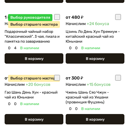
1 800 ₽
от 480 ₽
Выбор руководителя
Начислим
+90
бонусов
Начислим
+24
бонуса
Выбор старшего мастера
Подарочный чайный набор
Цзинь Ло Дянь Хун Премиум -
"Классический". 3 чая, пиала и
китайский красный чай из
памятка по завариванию
Юньнани
0
4
В наличии
0
0
В наличии
В корзину
В корзину
от 400 ₽
от 300 ₽
Выбор старшего мастера
Начислим
+20
бонусов
Начислим
+15
бонусов
Гао Шань Дянь Хун - красный
Чжень Шань Сяо Чжун -
чай из Юньнани
красный чай из Уишани
(провинция Фуцзянь)
0
0
В наличии
0
0
В наличии
В корзину
В корзину