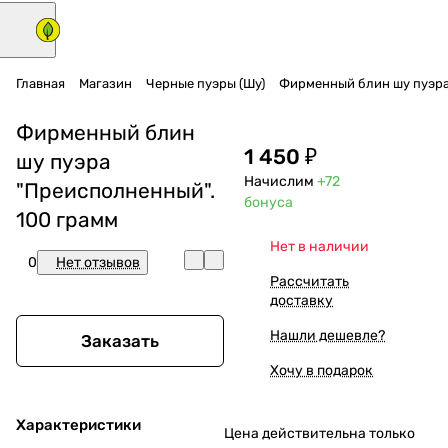
Главная
Магазин
Черные пуэры (Шу)
Фирменный блин шу пуэра
Фирменный блин
1 450 ₽
шу пуэра
Начислим
+72
"Преисполненный".
бонуса
100 грамм
Нет в наличии
0
Нет отзывов
Рассчитать
доставку
Нашли дешевле?
Заказать
Хочу в подарок
Характеристики
Цена действительна только