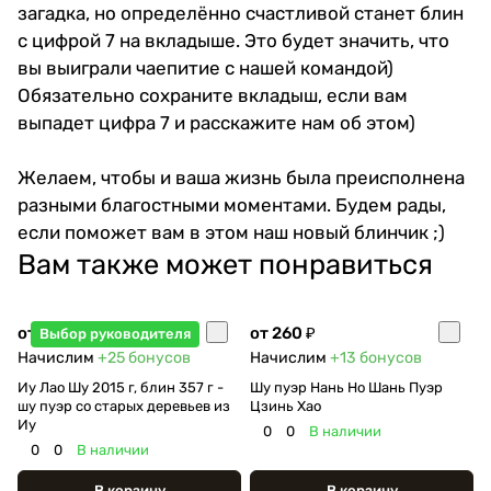
загадка, но определённо счастливой станет блин
с цифрой 7 на вкладыше. Это будет значить, что
вы выиграли чаепитие с нашей командой)
Обязательно сохраните вкладыш, если вам
выпадет цифра 7 и расскажите нам об этом)
Желаем, чтобы и ваша жизнь была преисполнена
разными благостными моментами. Будем рады,
если поможет вам в этом наш новый блинчик ;)
Вам также может понравиться
от 500 ₽
от 260 ₽
Выбор руководителя
Начислим
+25
бонусов
Начислим
+13
бонусов
Иу Лао Шу 2015 г, блин 357 г -
Шу пуэр Нань Но Шань Пуэр
шу пуэр со старых деревьев из
Цзинь Хао
Иу
0
0
В наличии
0
0
В наличии
В корзину
В корзину