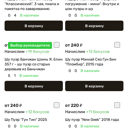
"Классический". 3 чая, пиала и
погружение - мини". Внутри и
памятка по завариванию
шэн пуэры и шу
0
4
В наличии
0
0
В наличии
В корзину
В корзину
от 380 ₽
от 240 ₽
Выбор руководителя
Начислим
+19
бонусов
Начислим
+12
бонусов
Шу пуэр Банчжан Цзинь Я, блин
Шу пуэр Мэнхай Сяо Гун Бин
357 г - шу пуэр со старых
"Пломбир", 2015 года
деревьев из Баньчжан
0
0
В наличии
5
1
В наличии
В корзину
В корзину
от 240 ₽
от 220 ₽
Начислим
+12
бонусов
Начислим
+11
бонусов
Шу Пуэр "Гун Тин" 2025
Шу пуэр "New Geek" 2018 года
0
0
В наличии
0
0
В наличии