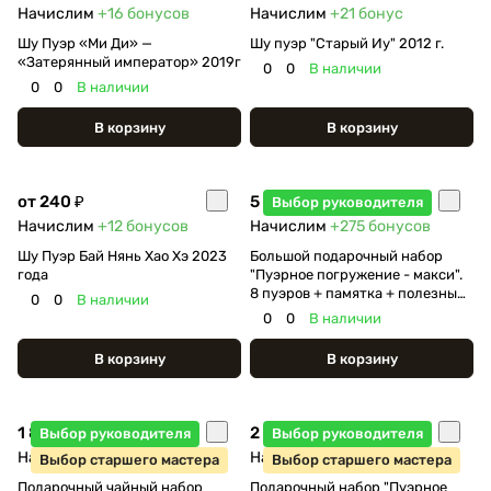
Начислим
+16
бонусов
Начислим
+21
бонус
Шу Пуэр «Ми Ди» —
Шу пуэр "Старый Иу" 2012 г.
«Затерянный император» 2019г
0
0
В наличии
0
0
В наличии
В корзину
В корзину
от 240 ₽
5 500 ₽
Выбор руководителя
Начислим
+12
бонусов
Начислим
+275
бонусов
Шу Пуэр Бай Нянь Хао Хэ 2023
Большой подарочный набор
года
"Пуэрное погружение - макси".
8 пуэров + памятка + полезный
0
0
В наличии
батончик
0
0
В наличии
В корзину
В корзину
1 800 ₽
2 350 ₽
Выбор руководителя
Выбор руководителя
Начислим
+90
бонусов
Начислим
+117
бонусов
Выбор старшего мастера
Выбор старшего мастера
Подарочный чайный набор
Подарочный набор "Пуэрное