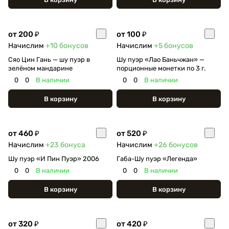
от 200 ₽
от 100 ₽
Начислим
+10
бонусов
Начислим
+5
бонусов
Сяо Цин Гань — шу пуэр в
Шу пуэр «Лао Баньчжан» —
зелёном мандарине
порционные монетки по 3 г.
0
0
В наличии
0
0
В наличии
В корзину
В корзину
от 460 ₽
от 520 ₽
Начислим
+23
бонуса
Начислим
+26
бонусов
Шу пуэр «И Пин Пуэр» 2006
Габа-Шу пуэр «Легенда»
0
0
В наличии
0
0
В наличии
В корзину
В корзину
от 320 ₽
от 420 ₽