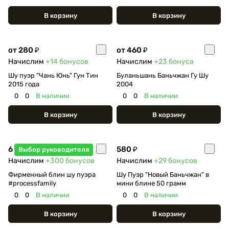
В корзину
В корзину
от 280 ₽
от 460 ₽
Начислим
+14
бонусов
Начислим
+23
бонуса
Шу пуэр "Чань Юнь" Гун Тин
Буланьшань Баньчжан Гу Шу
2015 года
2004
0
0
В наличии
0
0
В наличии
В корзину
В корзину
6 000 ₽
580 ₽
Выбор руководителя
Начислим
+300
бонусов
Начислим
+29
бонусов
Фирменный блин шу пуэра
Шу Пуэр "Новый Баньчжан" в
#processfamily
мини блине 50 грамм
0
0
В наличии
0
0
В наличии
В корзину
В корзину