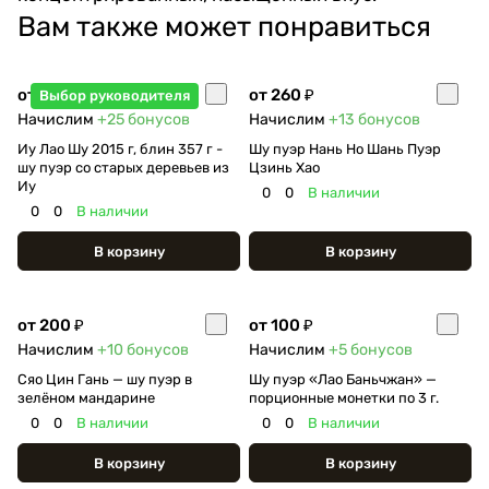
Вам также может понравиться
от 500 ₽
от 260 ₽
Выбор руководителя
Начислим
+25
бонусов
Начислим
+13
бонусов
Иу Лао Шу 2015 г, блин 357 г -
Шу пуэр Нань Но Шань Пуэр
шу пуэр со старых деревьев из
Цзинь Хао
Иу
0
0
В наличии
0
0
В наличии
В корзину
В корзину
от 200 ₽
от 100 ₽
Начислим
+10
бонусов
Начислим
+5
бонусов
Сяо Цин Гань — шу пуэр в
Шу пуэр «Лао Баньчжан» —
зелёном мандарине
порционные монетки по 3 г.
0
0
В наличии
0
0
В наличии
В корзину
В корзину