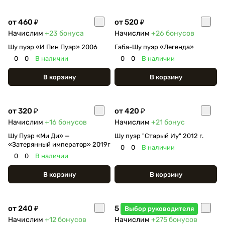
от 460 ₽
от 520 ₽
Начислим
+23
бонуса
Начислим
+26
бонусов
Шу пуэр «И Пин Пуэр» 2006
Габа-Шу пуэр «Легенда»
0
0
В наличии
0
0
В наличии
В корзину
В корзину
от 320 ₽
от 420 ₽
Начислим
+16
бонусов
Начислим
+21
бонус
Шу Пуэр «Ми Ди» —
Шу пуэр "Старый Иу" 2012 г.
«Затерянный император» 2019г
0
0
В наличии
0
0
В наличии
В корзину
В корзину
от 240 ₽
5 500 ₽
Выбор руководителя
Начислим
+12
бонусов
Начислим
+275
бонусов