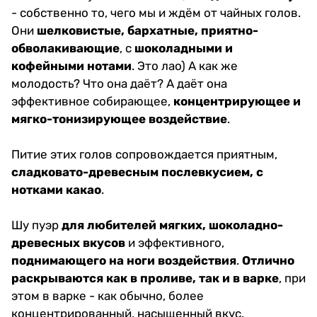
- собственно то, чего мы и ждём от чайных голов.
Они
шелковистые, бархатные, приятно-
обволакивающие
, с
шоколадными и
кофейными нотами
. Это лао) А как же
молодость? Что она даёт? А даёт она
эффективное собирающее,
концентрирующее и
мягко-тонизирующее воздействие
.
Питие этих голов сопровождается приятным,
сладковато-древесным послевкусием, с
нотками какао
.
Шу пуэр
для любителей мягких, шоколадно-
древесных вкусов
и эффективного,
поднимающего на ноги воздействия
.
Отлично
раскрываются как в проливе, так и в варке
, при
этом в варке - как обычно, более
концентрированный, насыщенный вкус.