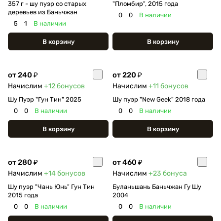
357 г - шу пуэр со старых
"Пломбир", 2015 года
деревьев из Баньчжан
0
0
В наличии
5
1
В наличии
В корзину
В корзину
от 240 ₽
от 220 ₽
Начислим
+12
бонусов
Начислим
+11
бонусов
Шу Пуэр "Гун Тин" 2025
Шу пуэр "New Geek" 2018 года
0
0
В наличии
0
0
В наличии
В корзину
В корзину
от 280 ₽
от 460 ₽
Начислим
+14
бонусов
Начислим
+23
бонуса
Шу пуэр "Чань Юнь" Гун Тин
Буланьшань Баньчжан Гу Шу
2015 года
2004
0
0
В наличии
0
0
В наличии