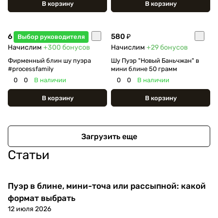
В корзину
В корзину
6 000 ₽
580 ₽
Выбор руководителя
Начислим
+300
бонусов
Начислим
+29
бонусов
Фирменный блин шу пуэра
Шу Пуэр "Новый Баньчжан" в
#processfamily
мини блине 50 грамм
0
0
В наличии
0
0
В наличии
В корзину
В корзину
Загрузить еще
Статьи
Пуэр в блине, мини-точа или рассыпной: какой
формат выбрать
12 июля 2026