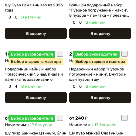
Шу Пуэр Бай Нянь Хао Хэ 2023
Большой подарочный набор
года
"Пуэрное погружение - макси".
8 пуэров + памятка + полезный
0
0
В наличии
батончик
0
0
В наличии
В корзину
В корзину
1 800 ₽
2 350 ₽
Выбор руководителя
Выбор руководителя
Начислим
+90
бонусов
Начислим
+117
бонусов
Выбор старшего мастера
Выбор старшего мастера
Подарочный чайный набор
Подарочный набор "Пуэрное
"Классический". 3 чая, пиала и
погружение - мини". Внутри и
памятка по завариванию
шэн пуэры и шу
0
4
В наличии
0
0
В наличии
В корзину
В корзину
от 380 ₽
от 240 ₽
Выбор руководителя
Начислим
+19
бонусов
Начислим
+12
бонусов
Шу пуэр Банчжан Цзинь Я, блин
Шу пуэр Мэнхай Сяо Гун Бин