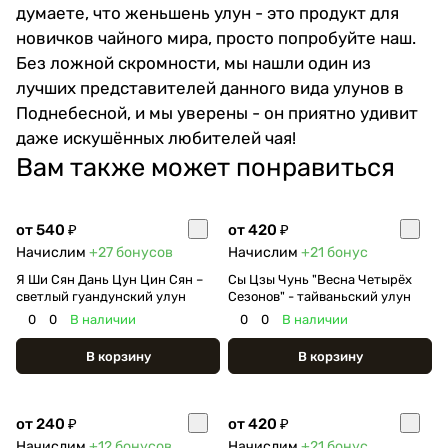
думаете, что женьшень улун - это продукт для
новичков чайного мира, просто попробуйте наш.
Без ложной скромности, мы нашли один из
лучших представителей данного вида улунов в
Поднебесной, и мы уверены - он приятно удивит
даже искушённых любителей чая!
Вам также может понравиться
от 540 ₽
от 420 ₽
Начислим
+27
бонусов
Начислим
+21
бонус
Я Ши Сян Дань Цун Цин Сян –
Сы Цзы Чунь "Весна Четырёх
светлый гуандунский улун
Сезонов" - тайваньский улун
0
0
В наличии
0
0
В наличии
В корзину
В корзину
от 240 ₽
от 420 ₽
Начислим
+12
бонусов
Начислим
+21
бонус