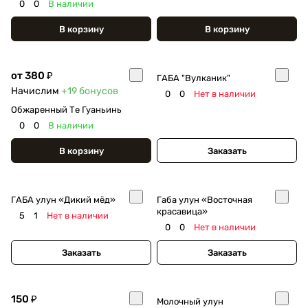
0
0
В наличии
В корзину
В корзину
от 380 ₽
ГАБА "Вулканик"
Начислим
+19
бонусов
0
0
Нет в наличии
Обжаренный Те Гуаньинь
0
0
В наличии
В корзину
Заказать
ГАБА улун «Дикий мёд»
Габа улун «Восточная
красавица»
5
1
Нет в наличии
0
0
Нет в наличии
Заказать
Заказать
150 ₽
Молочный улун