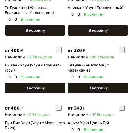
Те Гуаньинь (Железная
Алишань Улун (Пропеченный)
Бодхисаттва Милосердия)
0
0
В наличии
0
0
В наличии
В корзину
В корзину
от 400 ₽
от 320 ₽
Начислим
+20
бонусов
Начислим
+16
бонусов
Лишань Улун (Улун с Грушевой
Те Гуаньинь Мао Ча ( с
Горы)
черенками )
0
0
В наличии
0
0
В наличии
В корзину
В корзину
от 480 ₽
от 340 ₽
Начислим
+24
бонуса
Начислим
+17
бонусов
Дун Дин Улун (Улун с Морозного
Аньси Хуан Цзинь Гуй
Пика)
0
0
В наличии