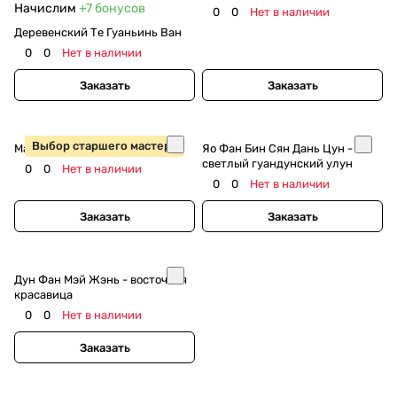
Начислим
+7
бонусов
0
0
Нет в наличии
Деревенский Те Гуаньинь Ван
0
0
Нет в наличии
Заказать
Заказать
Выбор старшего мастера
Мао Се (Ворсистый Краб)
Яо Фан Бин Сян Дань Цун -
светлый гуандунский улун
0
0
Нет в наличии
0
0
Нет в наличии
Заказать
Заказать
Дун Фан Мэй Жэнь - восточная
красавица
0
0
Нет в наличии
Заказать