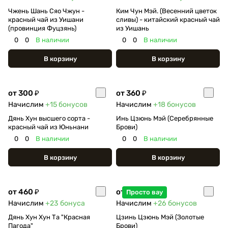
Чжень Шань Сяо Чжун -
Ким Чун Мэй. (Весенний цветок
красный чай из Уишани
сливы) - китайский красный чай
(провинция Фуцзянь)
из Уишань
0
0
В наличии
0
0
В наличии
В корзину
В корзину
от 300 ₽
от 360 ₽
Начислим
+15
бонусов
Начислим
+18
бонусов
Дянь Хун высшего сорта -
Инь Цзюнь Мэй (Серебрянные
красный чай из Юньнани
Брови)
0
0
В наличии
0
0
В наличии
В корзину
В корзину
от 460 ₽
от 520 ₽
Просто вау
Начислим
+23
бонуса
Начислим
+26
бонусов
Дянь Хун Хун Та "Красная
Цзинь Цзюнь Мэй (Золотые
Пагода"
Брови)