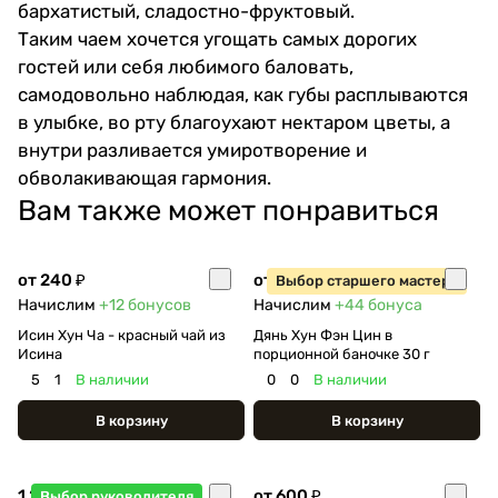
бархатистый, сладостно-фруктовый.
Таким чаем хочется угощать самых дорогих
гостей или себя любимого баловать,
самодовольно наблюдая, как губы расплываются
в улыбке, во рту благоухают нектаром цветы, а
внутри разливается умиротворение и
обволакивающая гармония.
Вам также может понравиться
от 240 ₽
от 890 ₽
Выбор старшего мастера
Начислим
+12
бонусов
Начислим
+44
бонуса
Исин Хун Ча - красный чай из
Дянь Хун Фэн Цин в
Исина
порционной баночке 30 г
5
1
В наличии
0
0
В наличии
В корзину
В корзину
1 250 ₽
от 600 ₽
Выбор руководителя