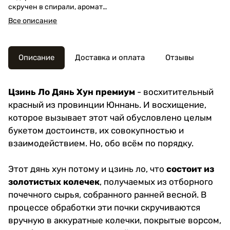
скручен в спирали, аромат
насыщенный, с оттенками
Все описание
карамели и меда.
Описание
Доставка и оплата
Отзывы
Цзинь Ло Дянь Хун премиум
- восхитительный
красный из провинции Юннань. И восхищение,
которое вызывает этот чай обусловлено целым
букетом достоинств, их совокупностью и
взаимодействием. Но, обо всём по порядку.
Этот дянь хун потому и цзинь ло, что
состоит из
золотистых колечек
, получаемых из отборного
почечного сырья, собранного ранней весной. В
процессе обработки эти почки скручиваются
вручную в аккуратные колечки, покрытые ворсом,