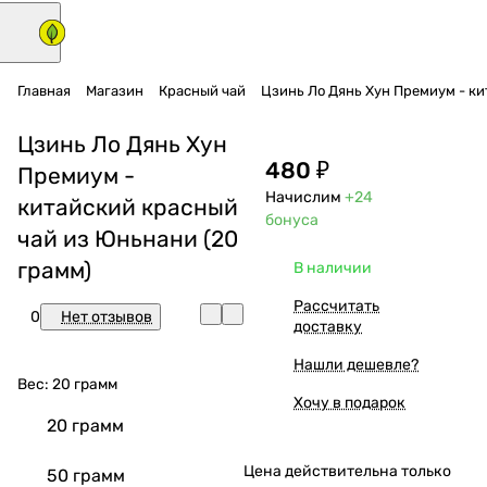
Главная
Магазин
Красный чай
Цзинь Ло Дянь Хун Премиум - к
Цзинь Ло Дянь Хун
480 ₽
Премиум -
Начислим
+24
китайский красный
бонуса
чай из Юньнани (20
грамм)
В наличии
Рассчитать
0
Нет отзывов
доставку
Нашли дешевле?
Вес:
20 грамм
Хочу в подарок
20 грамм
Цена действительна только
50 грамм