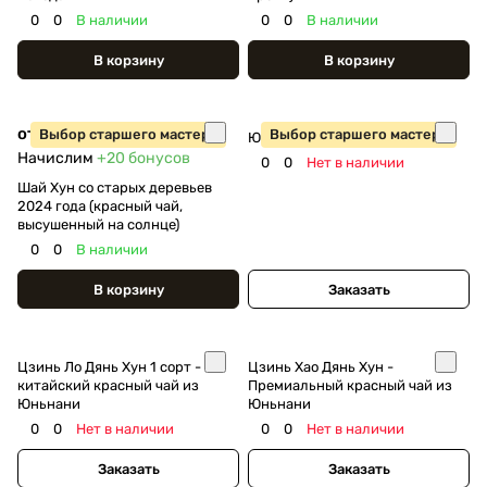
0
0
В наличии
0
0
В наличии
В корзину
В корзину
от 400 ₽
Выбор старшего мастера
Выбор старшего мастера
Юньнань Е Шен Хун Ча
Начислим
+20
бонусов
0
0
Нет в наличии
Шай Хун со старых деревьев
2024 года (красный чай,
высушенный на солнце)
0
0
В наличии
В корзину
Заказать
Цзинь Ло Дянь Хун 1 сорт -
Цзинь Хао Дянь Хун -
китайский красный чай из
Премиальный красный чай из
Юньнани
Юньнани
0
0
Нет в наличии
0
0
Нет в наличии
Заказать
Заказать