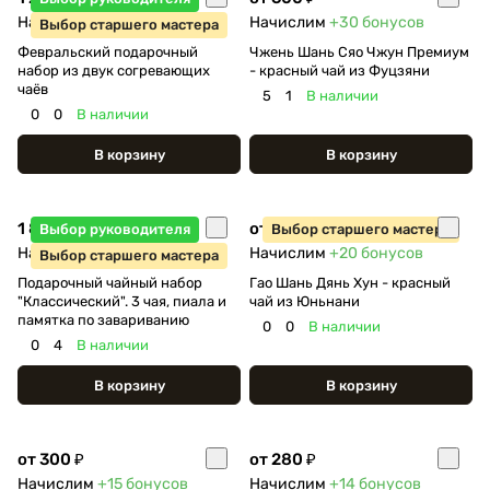
Начислим
+62
бонуса
Начислим
+30
бонусов
Выбор старшего мастера
Февральский подарочный
Чжень Шань Сяо Чжун Премиум
набор из двук согревающих
- красный чай из Фуцзяни
чаёв
5
1
В наличии
0
0
В наличии
В корзину
В корзину
1 800 ₽
от 400 ₽
Выбор руководителя
Выбор старшего мастера
Начислим
+90
бонусов
Начислим
+20
бонусов
Выбор старшего мастера
Подарочный чайный набор
Гао Шань Дянь Хун - красный
"Классический". 3 чая, пиала и
чай из Юньнани
памятка по завариванию
0
0
В наличии
0
4
В наличии
В корзину
В корзину
от 300 ₽
от 280 ₽
Начислим
+15
бонусов
Начислим
+14
бонусов